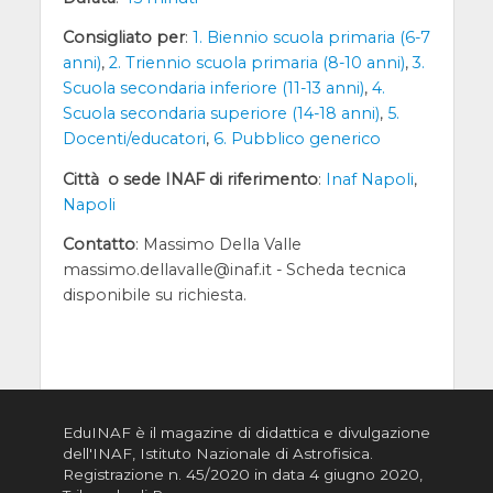
Consigliato per
:
1. Biennio scuola primaria (6-7
anni)
,
2. Triennio scuola primaria (8-10 anni)
,
3.
Scuola secondaria inferiore (11-13 anni)
,
4.
Scuola secondaria superiore (14-18 anni)
,
5.
Docenti/educatori
,
6. Pubblico generico
Città o sede INAF di riferimento
:
Inaf Napoli
,
Napoli
Contatto
: Massimo Della Valle
massimo.dellavalle@inaf.it - Scheda tecnica
disponibile su richiesta.
EduINAF è il magazine di didattica e divulgazione
dell'INAF,
Istituto Nazionale di Astrofisica
.
Registrazione n. 45/2020 in data 4 giugno 2020,