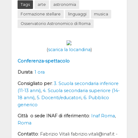
Tags
arte
astronomia
Formazione stellare
linguaggi
musica
Osservatorio Astronomico di Roma
(
scarica la locandina
)
Conferenza-spettacolo
Durata
:
1 ora
Consigliato per
:
3. Scuola secondaria inferiore
(11-13 anni)
,
4. Scuola secondaria superiore (14-
18 anni)
,
5. Docenti/educatori
,
6. Pubblico
generico
Città o sede INAF di riferimento
:
Inaf Roma
,
Roma
Contatto
: Fabrizio Vitali fabrizio.vitali@inaf.it -