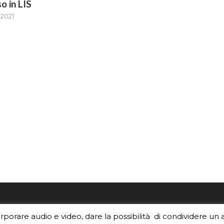
o in LIS
 2021
re i contenuti di EduINAF?
Per la rubrica de l'Astrono
orporare audio e video, dare la possibilità di condividere un 
rediti
.
risponde, per inviarci le tue 