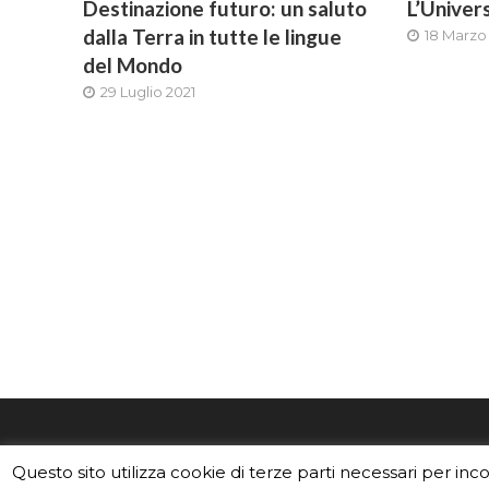
Destinazione futuro: un saluto
L’Univers
dalla Terra in tutte le lingue
18 Marzo
del Mondo
29 Luglio 2021
EduINAF è il magazine di didattica e
Vuoi usa
Questo sito utilizza cookie di terze parti necessari per inc
divulgazione dell'INAF,
Istituto
Leggi i C