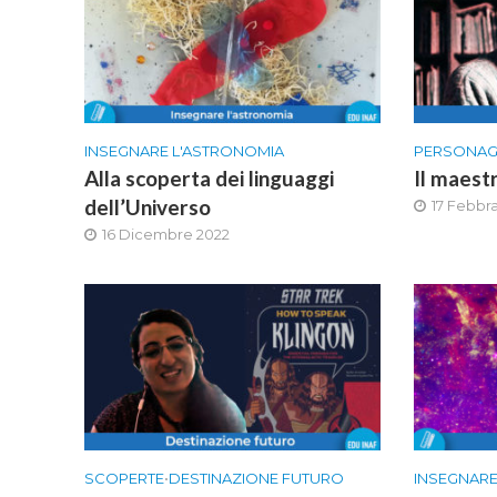
INSEGNARE L'ASTRONOMIA
PERSONAG
Alla scoperta dei linguaggi
Il maest
dell’Universo
17 Febbr
16 Dicembre 2022
SCOPERTE
•
DESTINAZIONE FUTURO
INSEGNARE