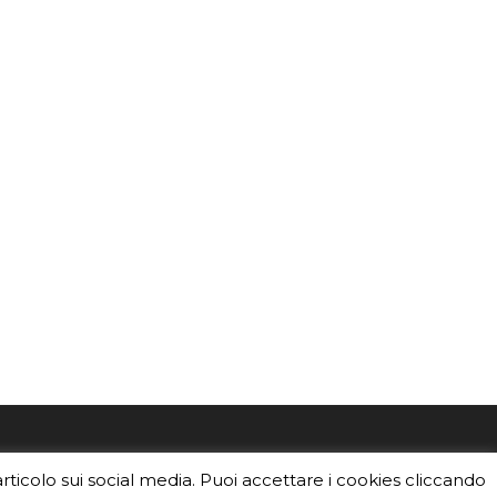
mo
Sei un insegnante? Scarica la nostra
articolo sui social media. Puoi accettare i cookies cliccando
foto o i
brochure
da distribuire nella tua