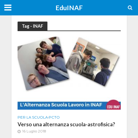
EduINAF
Tag - INAF
PER LA SCUOLA
•
PCTO
Verso una alternanza scuola-astrofisica?
16 Luglio 2018