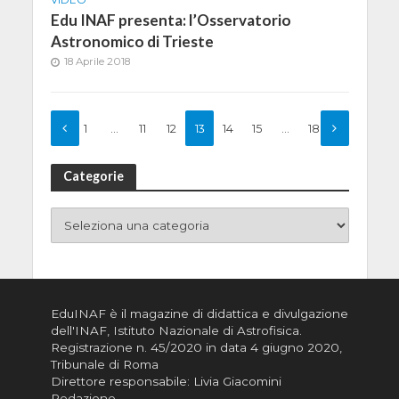
VIDEO
Edu INAF presenta: l’Osservatorio
Astronomico di Trieste
18 Aprile 2018
1
…
11
12
13
14
15
…
18
Categorie
EduINAF è il magazine di didattica e divulgazione
dell'INAF,
Istituto Nazionale di Astrofisica
.
Registrazione n. 45/2020 in data 4 giugno 2020,
Tribunale di Roma
Direttore responsabile: Livia Giacomini
Redazione