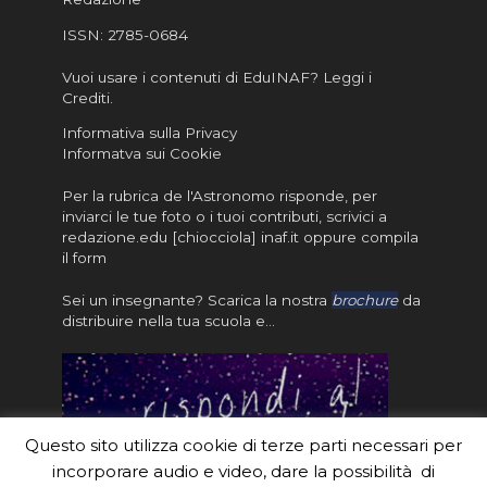
ISSN:
2785-0684
Vuoi usare i contenuti di EduINAF?
Leggi i
Crediti
.
Informativa sulla Privacy
Informatva sui Cookie
Per la rubrica de l'Astronomo risponde, per
inviarci le tue foto o i tuoi contributi, scrivici a
redazione.edu [chiocciola] inaf.it oppure
compila
il form
Sei un insegnante? Scarica la nostra
brochure
da
distribuire nella tua scuola e…
Questo sito utilizza cookie di terze parti necessari per
incorporare audio e video, dare la possibilità di