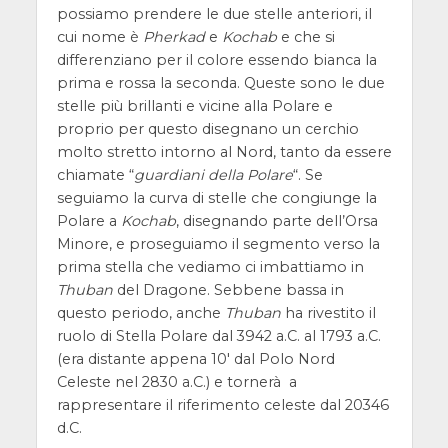
possiamo prendere le due stelle anteriori, il
cui nome è
Pherkad
e
Kochab
e che si
differenziano per il colore essendo bianca la
prima e rossa la seconda. Queste sono le due
stelle più brillanti e vicine alla Polare e
proprio per questo disegnano un cerchio
molto stretto intorno al Nord, tanto da essere
chiamate “
guardiani della Polare
“. Se
seguiamo la curva di stelle che congiunge la
Polare a
Kochab
, disegnando parte dell’Orsa
Minore, e proseguiamo il segmento verso la
prima stella che vediamo ci imbattiamo in
Thuban
del Dragone. Sebbene bassa in
questo periodo, anche
Thuban
ha rivestito il
ruolo di Stella Polare dal 3942 a.C. al 1793 a.C.
(era distante appena 10′ dal Polo Nord
Celeste nel 2830 a.C.) e tornerà a
rappresentare il riferimento celeste dal 20346
d.C.