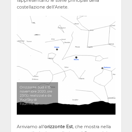
rappresentano le stelle principali della
costellazione dell’Ariete.
Orizzonte Sud il 15
novembre 2020, ore
23:00, realizzata da
YourSky di
FourmiLab
Arriviamo all’
orizzonte Est
, che mostra nella