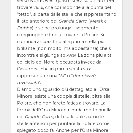
verso Nord-Ovest quasi distesa su un lato. Per
trovare
Alrai
, che corrisponde alla punta del
“tetto”, si parte dalle stelle che rappresentano
il lato anteriore del
Grande Carro
(
Merak
e
Dubhe
) e se ne prolunga il segmento
congiungente fino a trovare la Polare. Si
continua ancora fino alla prima stella più
brillante (non molto, ma abbastanza) che si
incontra e si giunge ad
Alrai
. La zona più alta
del cielo del Nord è occupata invece da
Cassiopea, che in prima serata va a
rappresentare una “
M
” o “
doppiavvù
rovesciata
“.
Diamo uno sguardo più dettagliato all’Orsa
Minore: esiste una coppia di stelle, oltre alla
Polare, che non farete fatica a trovare. La
forma dell’Orsa Minore ricorda molto quella
del
Grande Carro
, del quale utilizziamo le
stelle anteriori per puntare la Polare come
spiegato poco fa. Anche per l’Orsa Minore