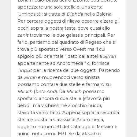
apprezzare una sola stella di una certa
luminosità : si tratta di
Diphda
nella Balena.
Per cercare oggetti di rilievo occorre alzare gli
occhi sopra la nostra testa, dove quasi allo
zenit
troviamo le due galassie principali. Per
farlo, partiamo dal quadrato di Pegaso che si
trova più spostato verso Ovest ma il cui
spigolo più orientale “ dato dalla stella
Sirrah
appartenente ad Andromeda “ ci fornisce
l’
input
per la ricerca dei due oggetti. Partendo
da
Sirrah
e muovendoci verso sinistra
possiamo contare due stelle e fermarci su
Mirach
(
beta And
). Da
Mirach
possiamo
spostarci ancora di due stelle (stavolta più
deboli ma visibilissime a occhio nudo),
stavolta verso l’alto. Appena sopra la seconda
stella è posta la Galassia di Andromeda,
oggetto numero 31 del Catalogo di Messier e
quindi nota come M31. Se da
Mirach
ci