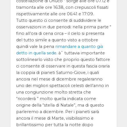
costellazione di Ofiuco “ sorge alle ore 07.12 e
tramonta alle ore 16:38, con crepuscoli fissati
rispettivamente alle ore 06:41 e 17:09.
Tutto questo ci consente di suddividere le
osservazioni in due periodi: nella prima parte “
fino all’ora di cena circa – il cielo si presenta
del tutto simile a quanto visto a ottobre
quindi vale la pena
rimandare a quanto già
detto in quella sede
. àˆ tuttavia importante
sottolinearlo visto che proprio questo fattore
ci consente di osservare in questa fascia oraria
la coppia di pianeti Saturno-Giove, i quali
ancora nel mese di dicembre regaleranno
uno dei migliori spettacoli celesti dell’anno in
una congiunzione molto stretta che
“ricorderà ” molto quella indicata come
origine della “stella di Natale”, ma di questo
parleremo a dicembre. Per i pianeti sarà
ancora il mese di Marte, visibilissimo e
brillantissimo per tutta la notte dopo