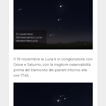
12 novembre:
Allineamento Luna-
Venere-Mercurio
Il 19 novembre la Luna è in congiunzione con
Giove e Saturno, con la migliore osservabilità
prima del tramonto dei pianeti intorno alle
ore 17.45.