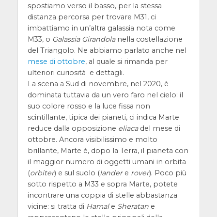
spostiamo verso il basso, per la stessa
distanza percorsa per trovare M31, ci
imbattiamo in un’altra galassia nota come
M33, o
Galassia Girandola
nella costellazione
del Triangolo. Ne abbiamo parlato anche nel
mese di ottobre
, al quale si rimanda per
ulteriori curiosità e dettagli.
La scena a Sud di novembre, nel 2020, è
dominata tuttavia da un vero faro nel cielo: il
suo colore rosso e la luce fissa non
scintillante, tipica dei pianeti, ci indica Marte
reduce dalla opposizione
eliaca
del mese di
ottobre. Ancora visibilissimo e molto
brillante, Marte è, dopo la Terra, il pianeta con
il maggior numero di oggetti umani in orbita
(
orbiter
) e sul suolo (
lander
e
rover
). Poco più
sotto rispetto a M33 e sopra Marte, potete
incontrare una coppia di stelle abbastanza
vicine: si tratta di
Hamal
e
Sheratan
e