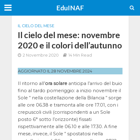
EduINAF
IL CIELO DEL MESE
Il cielo del mese: novembre
2020 e il colori dell’autunno
2 Novembre 2020
14 Min Read
AGGIORNATO IL 28 NOVEMBRE 2024
Il ritorno all’
ora solare
anticipa l’arrivo del buio
fino al tardo pomeriggio: a inizio novembre il
Sole “ nella costellazione della Bilancia “ sorge
alle ore 06.38 e tramonta alle ore 17.01, con i
crepuscoli civili (corrispondenti a un Sole
posto 6° sotto l’orizzonte) fissati
rispettivamente alle 06.10 e alle 17.30. A fine
mese, invece, il Sole “ spostatosi nella