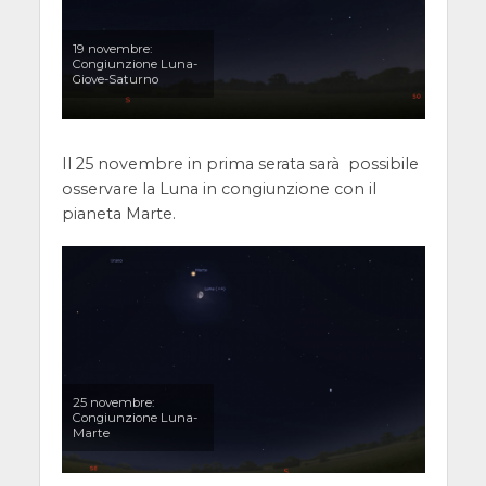
19 novembre:
Congiunzione Luna-
Giove-Saturno
Il 25 novembre in prima serata sarà possibile
osservare la Luna in congiunzione con il
pianeta Marte.
25 novembre:
Congiunzione Luna-
Marte