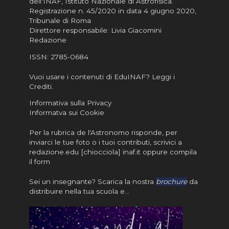
dell'INAF,
Istituto Nazionale di Astrofisica
.
Registrazione n. 45/2020 in data 4 giugno 2020,
Tribunale di Roma
Direttore responsabile: Livia Giacomini
Redazione
ISSN:
2785-0684
Vuoi usare i contenuti di EduINAF?
Leggi i
Crediti
.
Informativa sulla Privacy
Informatva sui Cookie
Per la rubrica de l'Astronomo risponde, per
inviarci le tue foto o i tuoi contributi, scrivici a
redazione.edu [chiocciola] inaf.it oppure
compila
il form
Sei un insegnante? Scarica la nostra
brochure
da
distribuire nella tua scuola e…