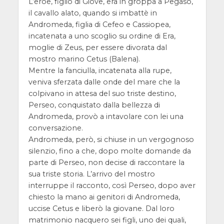
L’eroe, figlio di Giove, era in groppa a Pegaso,
il cavallo alato, quando si imbattè in
Andromeda, figlia di Cefeo e Cassiopea,
incatenata a uno scoglio su ordine di Era,
moglie di Zeus, per essere divorata dal
mostro marino Cetus (Balena).
Mentre la fanciulla, incatenata alla rupe,
veniva sferzata dalle onde del mare che la
colpivano in attesa del suo triste destino,
Perseo, conquistato dalla bellezza di
Andromeda, provò a intavolare con lei una
conversazione.
Andromeda, però, si chiuse in un vergognoso
silenzio, fino a che, dopo molte domande da
parte di Perseo, non decise di raccontare la
sua triste storia. L’arrivo del mostro
interruppe il racconto, così Perseo, dopo aver
chiesto la mano ai genitori di Andromeda,
uccise Cetus e liberò la giovane. Dal loro
matrimonio nacquero sei figli, uno dei quali,