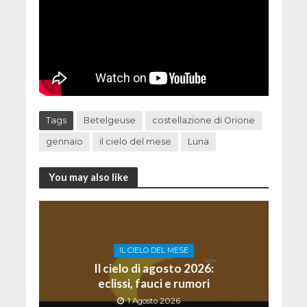
Tags
Betelgeuse
costellazione di Orione
gennaio
il cielo del mese
Luna
You may also like
IL CIELO DEL MESE
Il cielo di agosto 2026:
eclissi, fauci e rumori
1 Agosto 2026