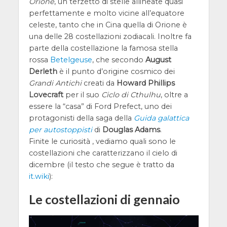
Orione
, un terzetto di stelle allineate quasi
perfettamente e molto vicine all’equatore
celeste, tanto che in Cina quella di Orione è
una delle 28 costellazioni zodiacali. Inoltre fa
parte della costellazione la famosa stella
rossa
Betelgeuse
, che secondo
August
Derleth
è il punto d’origine cosmico dei
Grandi Antichi
creati da
Howard Phillips
Lovecraft
per il suo
Ciclo di Cthulhu
, oltre a
essere la “casa” di Ford Prefect, uno dei
protagonisti della saga della
Guida galattica
per autostoppisti
di
Douglas Adams
.
Finite le curiosità , vediamo quali sono le
costellazioni che caratterizzano il cielo di
dicembre (il testo che segue è tratto da
it.wiki
):
Le costellazioni di gennaio