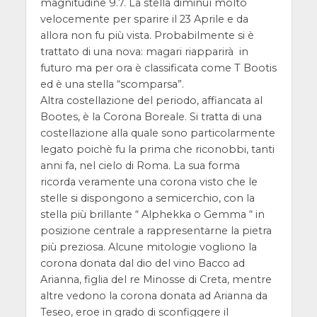
magnitudine 9.7. La stella diminuì molto
velocemente per sparire il 23 Aprile e da
allora non fu più vista. Probabilmente si è
trattato di una nova: magari riapparirà in
futuro ma per ora è classificata come T Bootis
ed è una stella “scomparsa”.
Altra costellazione del periodo, affiancata al
Bootes, è la Corona Boreale. Si tratta di una
costellazione alla quale sono particolarmente
legato poichè fu la prima che riconobbi, tanti
anni fa, nel cielo di Roma. La sua forma
ricorda veramente una corona visto che le
stelle si dispongono a semicerchio, con la
stella più brillante “ Alphekka o Gemma “ in
posizione centrale a rappresentarne la pietra
più preziosa. Alcune mitologie vogliono la
corona donata dal dio del vino Bacco ad
Arianna, figlia del re Minosse di Creta, mentre
altre vedono la corona donata ad Arianna da
Teseo, eroe in grado di sconfiggere il