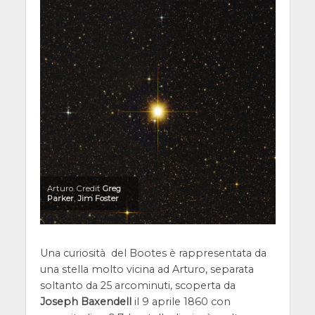
Arturo. Credit
Greg
Parker
,
Jim Foster
Una curiosità del Bootes è rappresentata da
una stella molto vicina ad Arturo, separata
soltanto da 25 arcominuti, scoperta da
Joseph Baxendell
il 9 aprile 1860 con