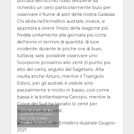
portata dell’occhio nudo sebbene sia
richiesto un cielo particolarmente buio per
osservare il fiume di astri della nostra Galassia.
Chi abita nell’emisfero australe, invece, si
appresta a vivere l’inizio della stagione più
fredda unitamente alla giornata più corta
dell’anno in termini di quantità di luce
incidente: durante le poche ore di buio,
tuttavia, sarà possibile osservare uno
Scorpione prossimo allo zenit (il punto più
alto del cielo), seguito dal Sagittario. Alta
risulta anche Arturo, mentre il Triangolo
Estivo, per gli australi, è visibile solo
parzialmente e molto in basso, così come
bassa è la brillantissima Canopo, mentre la
Croce del Sud ha lasciato lo zenit per
Uno sguardo al cielo
spostarsi più a Ovest.
australe il 15 Giugno
alle 23:30. Crediti
mappa FourmiLab