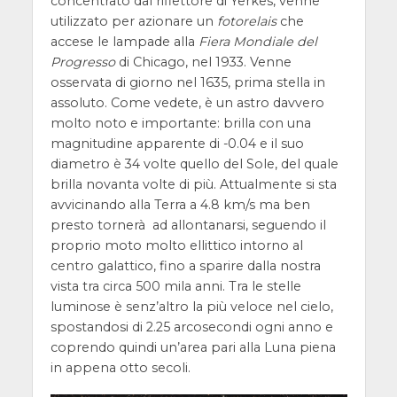
concentrato dal riflettore di Yerkes, venne
utilizzato per azionare un
fotorelais
che
accese le lampade alla
Fiera Mondiale del
Progresso
di Chicago, nel 1933. Venne
osservata di giorno nel 1635, prima stella in
assoluto. Come vedete, è un astro davvero
molto noto e importante: brilla con una
magnitudine apparente di -0.04 e il suo
diametro è 34 volte quello del Sole, del quale
brilla novanta volte di più. Attualmente si sta
avvicinando alla Terra a 4.8 km/s ma ben
presto tornerà ad allontanarsi, seguendo il
proprio moto molto ellittico intorno al
centro galattico, fino a sparire dalla nostra
vista tra circa 500 mila anni. Tra le stelle
luminose è senz’altro la più veloce nel cielo,
spostandosi di 2.25 arcosecondi ogni anno e
coprendo quindi un’area pari alla Luna piena
in appena otto secoli.