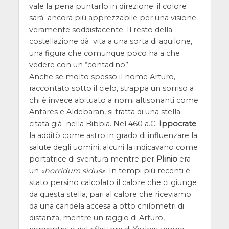
vale la pena puntarlo in direzione: il colore
sarà ancora più apprezzabile per una visione
veramente soddisfacente. Il resto della
costellazione dà vita a una sorta di aquilone,
una figura che comunque poco ha a che
vedere con un “contadino”.
Anche se molto spesso il nome Arturo,
raccontato sotto il cielo, strappa un sorriso a
chi è invece abituato a nomi altisonanti come
Antares e Aldebaran, si tratta di una stella
citata già nella Bibbia. Nel 460 a.C.
Ippocrate
la additò come astro in grado di influenzare la
salute degli uomini, alcuni la indicavano come
portatrice di sventura mentre per
Plinio
era
un
horridum sidus
. In tempi più recenti è
stato persino calcolato il calore che ci giunge
da questa stella, pari al calore che riceviamo
da una candela accesa a otto chilometri di
distanza, mentre un raggio di Arturo,