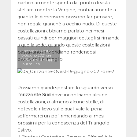
particolarmente spenta dal punto di vista
stellare mentre la Vergine, contrariamente a
quanto le dimensioni possono far pensare,
non regala granchè a occhio nudo. Di queste
costellazioni abbiamo parlato nei mesi
passati quindi per maggiori dettagli si rimanda
a quella sede, quando queste costellazioni
Orizzonte Ovest del
passavano in Meridiano rendendosi
15 Giugno 2021 ore
osservabili al meglio.
23:30. Crediti mappa
FourmiLab
Possiamo quindi spostare lo sguardo verso
l’
orizzonte Sud
dove incontriamo alcune
costellazioni, o almeno alcune stelle, di
notevole rilievo sulle quali vale la pena
soffermarci un po’, rimandando ai mesi
prossimi per la conoscenza del Triangolo
Estivo.
Il Bootes (
Contadino
,
Bovaro
o
Bifolco
) è la