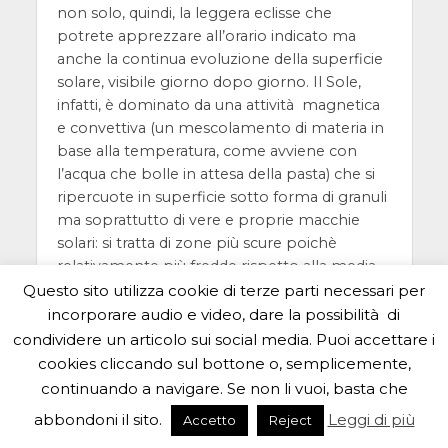
non solo, quindi, la leggera eclisse che
potrete apprezzare all’orario indicato ma
anche la continua evoluzione della superficie
solare, visibile giorno dopo giorno. Il Sole,
infatti, è dominato da una attività magnetica
e convettiva (un mescolamento di materia in
base alla temperatura, come avviene con
l’acqua che bolle in attesa della pasta) che si
ripercuote in superficie sotto forma di granuli
ma soprattutto di vere e proprie macchie
solari: si tratta di zone più scure poichè
relativamente più fredde rispetto alla media
temperatura superficiale del Sole, che
Questo sito utilizza cookie di terze parti necessari per
possono risultare facilmente visibili anche a
incorporare audio e video, dare la possibilità di
occhio nudo protetto da filtro. Queste
condividere un articolo sui social media. Puoi accettare i
macchie derivano dall’attività magnetica del
cookies cliccando sul bottone o, semplicemente,
Sole e seguono un ciclo di undici anni durante
continuando a navigare. Se non li vuoi, basta che
i quali il loro numero raggiunge un minimo e
abbondoni il sito.
Leggi di più
Accetto
Reject
un massimo. Il punto di minimo è stato