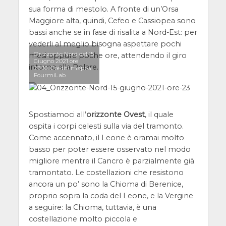
sua forma di mestolo. A fronte di un’Orsa
Maggiore alta, quindi, Cefeo e Cassiopea sono
bassi anche se in fase di risalita a Nord-Est: per
vederli al meglio bisogna aspettare pochi
Orizzonte Nord del 15
mesi oppure poche ore, attendendo il giro
Giugno 2021 ore
intorno alla Polare.
23:30. Crediti mappa
FourmiLab
Spostiamoci all’
orizzonte Ovest
, il quale
ospita i corpi celesti sulla via del tramonto.
Come accennato, il Leone è oramai molto
basso per poter essere osservato nel modo
migliore mentre il Cancro è parzialmente già
tramontato. Le costellazioni che resistono
ancora un po’ sono la Chioma di Berenice,
proprio sopra la coda del Leone, e la Vergine
a seguire: la Chioma, tuttavia, è una
costellazione molto piccola e