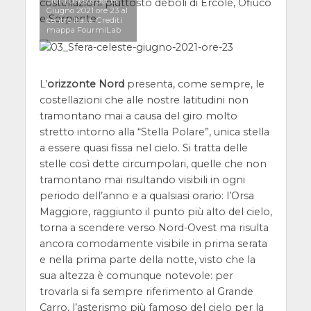
Sfera celeste del 15
costellazioni piuttosto deboli di Ercole, Ofiuco
Giugno 2021 ore 23 al
e Serpente.
centro Italia. Crediti
mappa FourmiLab
L’
orizzonte Nord
presenta, come sempre, le
costellazioni che alle nostre latitudini non
tramontano mai a causa del giro molto
stretto intorno alla “Stella Polare”, unica stella
a essere quasi fissa nel cielo. Si tratta delle
stelle così dette circumpolari, quelle che non
tramontano mai risultando visibili in ogni
periodo dell’anno e a qualsiasi orario: l’Orsa
Maggiore, raggiunto il punto più alto del cielo,
torna a scendere verso Nord-Ovest ma risulta
ancora comodamente visibile in prima serata
e nella prima parte della notte, visto che la
sua altezza è comunque notevole: per
trovarla si fa sempre riferimento al Grande
Carro, l’asterismo più famoso del cielo per la