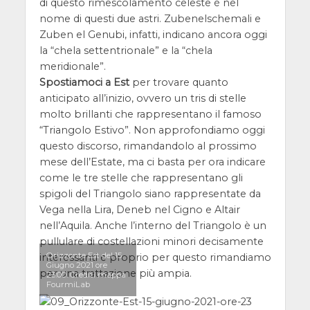
di questo rimescolamento celeste è nel
nome di questi due astri. Zubenelschemali e
Zuben el Genubi, infatti, indicano ancora oggi
la “chela settentrionale” e la “chela
meridionale”.
Spostiamoci a Est
per trovare quanto
anticipato all’inizio, ovvero un tris di stelle
molto brillanti che rappresentano il famoso
“Triangolo Estivo”. Non approfondiamo oggi
questo discorso, rimandandolo al prossimo
mese dell’Estate, ma ci basta per ora indicare
come le tre stelle che rappresentano gli
spigoli del Triangolo siano rappresentate da
Vega nella Lira, Deneb nel Cigno e Altair
nell’Aquila. Anche l’interno del Triangolo è un
pullulare di costellazioni minori decisamente
Orizzonte Est del 15
interessanti e proprio per questo rimandiamo
Giugno 2021 ore
per una trattazione più ampia.
23:00. Crediti mappa
FourmiLab