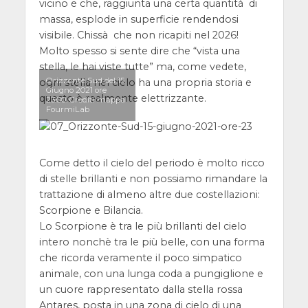
vicino e che, raggiunta una certa quantità di
massa, esplode in superficie rendendosi
visibile. Chissà che non ricapiti nel 2026!
Molto spesso si sente dire che “vista una
stella, le hai viste tutte” ma, come vedete,
Orizzonte Sud del 15
ogni stella nel cielo ha una propria storia e
Giugno 2021 ore
questo è realmente elettrizzante.
23:00. Crediti mappa
FourmiLab
Come detto il cielo del periodo è molto ricco
di stelle brillanti e non possiamo rimandare la
trattazione di almeno altre due costellazioni:
Scorpione e Bilancia.
Lo Scorpione è tra le più brillanti del cielo
intero nonchè tra le più belle, con una forma
che ricorda veramente il poco simpatico
animale, con una lunga coda a pungiglione e
un cuore rappresentato dalla stella rossa
Antares, posta in una zona di cielo di una