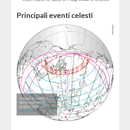
Principali eventi celesti
Mappa di visibilità
dell’eclisse del 10
giugno 2021. Via
commons