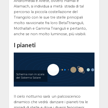
Andromeda e Ariete, ovvero Hamal e
Alamach, si individua a metà strada di tal
percorso la piccola costellazione del
Triangolo con le sue tre stelle principali
molto ravvicinate fra loro BetaTtrianguli,
Mothallah e Gamma Trianguli e pertanto,
anche se non molto luminose, più visibili.
I pianeti
Schema non in scala
del Sistema Solare
Il cielo notturno sarà un palcoscenico
dinamico che vedrà danzare i pianeti tra le
miriadi di stelle e dove i diversi fenomeni