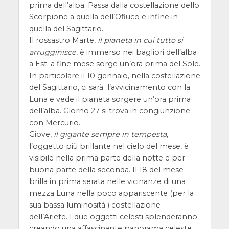
prima dell’alba. Passa dalla costellazione dello
Scorpione a quella dell’Ofiuco e infine in
quella del Sagittario.
Il rossastro Marte,
il pianeta in cui tutto si
arrugginisce
, è immerso nei bagliori dell’alba
a Est: a fine mese sorge un’ora prima del Sole.
In particolare il 10 gennaio, nella costellazione
del Sagittario, ci sarà l’avvicinamento con la
Luna e vede il pianeta sorgere un’ora prima
dell’alba. Giorno 27 si trova in congiunzione
con Mercurio.
Giove,
il gigante sempre in tempesta
,
l’oggetto più brillante nel cielo del mese, è
visibile nella prima parte della notte e per
buona parte della seconda. Il 18 del mese
brilla in prima serata nelle vicinanze di una
mezza Luna nella poco appariscente (per la
sua bassa luminosità ) costellazione
dell’Ariete. I due oggetti celesti splenderanno
creando una affascinante panorama celeste.