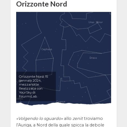
Orizzonte Nord
Orizzonte Nord, 15
gennaio 2024,
mezzanotte.
Realizzata con
YourSky di
FourmiLab.
Volgendo lo sguardo
allo
zenit
troviamo
l’Auriga, a Nord della quale spicca la debole