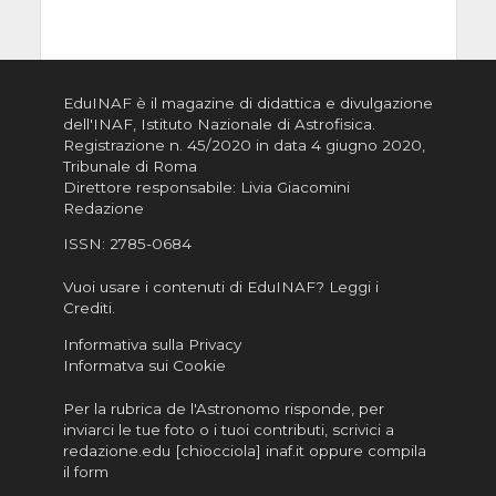
EduINAF è il magazine di didattica e divulgazione
dell'INAF,
Istituto Nazionale di Astrofisica
.
Registrazione n. 45/2020 in data 4 giugno 2020,
Tribunale di Roma
Direttore responsabile: Livia Giacomini
Redazione
ISSN:
2785-0684
Vuoi usare i contenuti di EduINAF?
Leggi i
Crediti
.
Informativa sulla Privacy
Informatva sui Cookie
Per la rubrica de l'Astronomo risponde, per
inviarci le tue foto o i tuoi contributi, scrivici a
redazione.edu [chiocciola] inaf.it oppure
compila
il form