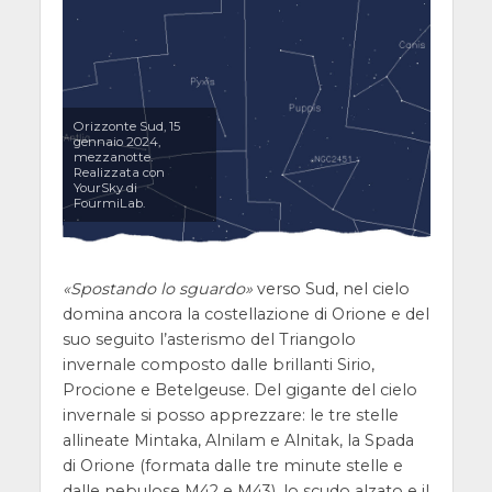
Orizzonte Sud, 15
gennaio 2024,
mezzanotte.
Realizzata con
YourSky di
FourmiLab.
Spostando lo sguardo
verso Sud, nel cielo
domina ancora la costellazione di Orione e del
suo seguito l’asterismo del Triangolo
invernale composto dalle brillanti Sirio,
Procione e Betelgeuse. Del gigante del cielo
invernale si posso apprezzare: le tre stelle
allineate Mintaka, Alnilam e Alnitak, la Spada
di Orione (formata dalle tre minute stelle e
dalle nebulose M42 e M43), lo scudo alzato e il