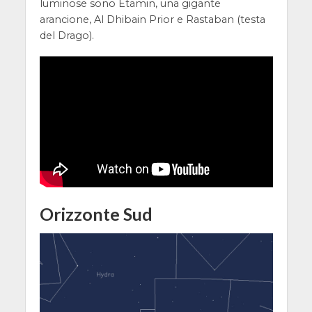
luminose sono Etamin, una gigante
arancione, Al Dhibain Prior e Rastaban (testa
del Drago).
Orizzonte Sud