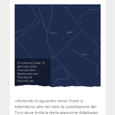
Orizzonte Ovest, 15
gennaio 2024,
mezzanotte.
Realizzata con
YourSky di
FourmiLab.
Ponendo lo sguardo
verso Ovest si
estendono alte nel cielo la costellazione del
Toro dove brilla la stella arancione Aldebaran