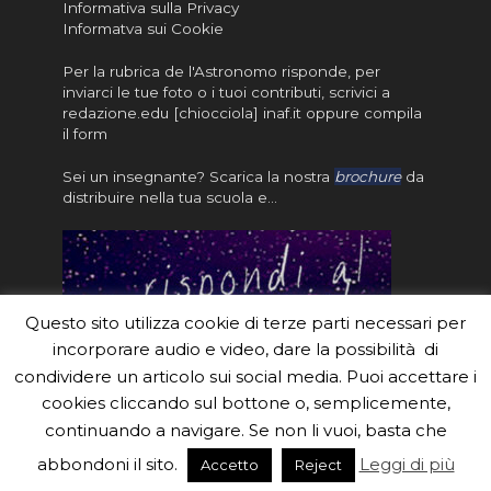
Informativa sulla Privacy
Informatva sui Cookie
Per la rubrica de l'Astronomo risponde, per
inviarci le tue foto o i tuoi contributi, scrivici a
redazione.edu [chiocciola] inaf.it oppure
compila
il form
Sei un insegnante? Scarica la nostra
brochure
da
distribuire nella tua scuola e…
Questo sito utilizza cookie di terze parti necessari per
incorporare audio e video, dare la possibilità di
condividere un articolo sui social media. Puoi accettare i
cookies cliccando sul bottone o, semplicemente,
continuando a navigare. Se non li vuoi, basta che
#eduinaf #inaf #astronomyforabetterworld.
abbondoni il sito.
Leggi di più
Accetto
Reject
Theme created by
Meks
. Powered by
WordPress
.