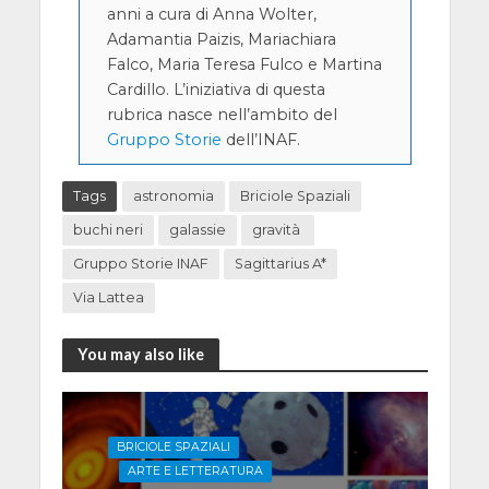
anni a cura di Anna Wolter,
Adamantia Paizis, Mariachiara
Falco, Maria Teresa Fulco e Martina
Cardillo. L’iniziativa di questa
rubrica nasce nell’ambito del
Gruppo Storie
dell’INAF.
Tags
astronomia
Briciole Spaziali
buchi neri
galassie
gravità
Gruppo Storie INAF
Sagittarius A*
Via Lattea
You may also like
BRICIOLE SPAZIALI
ARTE E LETTERATURA