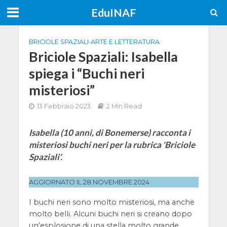
EduINAF
BRICIOLE SPAZIALI
•
ARTE E LETTERATURA
Briciole Spaziali: Isabella
spiega i “Buchi neri
misteriosi”
13 Febbraio 2023
2 Min Read
Isabella (10 anni, di Bonemerse) racconta i
misteriosi buchi neri per la rubrica 'Briciole
Spaziali'.
AGGIORNATO IL 28 NOVEMBRE 2024
I buchi neri sono molto misteriosi, ma anche
molto belli. Alcuni buchi neri si creano dopo
un’esplosione di una stella molto grande