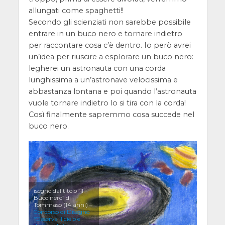
allungati come spaghetti!!
Secondo gli scienziati non sarebbe possibile
entrare in un buco nero e tornare indietro
per raccontare cosa c’è dentro. Io però avrei
un’idea per riuscire a esplorare un buco nero:
legherei un astronauta con una corda
lunghissima a un’astronave velocissima e
abbastanza lontana e poi quando l’astronauta
vuole tornare indietro lo si tira con la corda!
Così finalmente sapremmo cosa succede nel
buco nero.
isegno dal titolo “Il
Buco nero” di
Tommaso (14 anni) –
Concorso di Disegno
“Osserva il cielo e