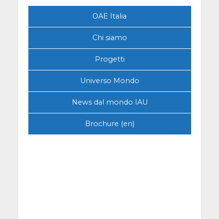
OAE Italia
Chi siamo
Progetti
Universo Mondo
News dal mondo IAU
Brochure (en)