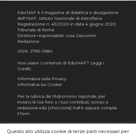
EduINAF è il magazine di didattica e divulgazione
dell'INAF,
Istituto Nazionale di Astrofisica
.
Registrazione n. 45/2020 in data 4 giugno 2020,
Tribunale di Roma
Direttore responsabile: Livia Giacomini
Redazione
ISSN:
2785-0684
Vuoi usare i contenuti di EduINAF?
Leggi i
Crediti
.
Informativa sulla Privacy
Informatva sui Cookie
Per la rubrica de l'Astronomo risponde, per
inviarci le tue foto o i tuoi contributi, scrivici a
redazione.edu [chiocciola] inaf.it oppure
compila
il form
Sei un insegnante? Scarica la nostra
brochure
da
Questo sito utilizza cookie di terze parti necessari per
distribuire nella tua scuola e…