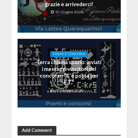
grazie e arrivederci!
10 Giugno 2026
PREMI E CONCORSI
Terra chiama spazio: inviati
i messaggi vincitori del
concorso “C’è posta per
E.T.”
29 Maggio 2026
Add Comment