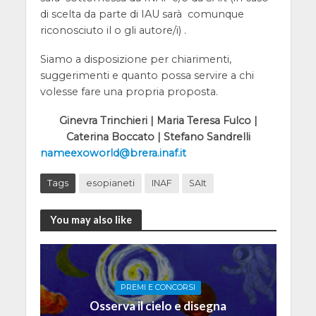
di scelta da parte di IAU sarà comunque
riconosciuto il o gli autore/i) .
Siamo a disposizione per chiarimenti,
suggerimenti e quanto possa servire a chi
volesse fare una propria proposta.
Ginevra Trinchieri | Maria Teresa Fulco |
Caterina Boccato | Stefano Sandrelli
nameexoworld@brera.inaf.it
Tags
esopianeti
INAF
SAIt
You may also like
PREMI E CONCORSI
Osserva il cielo e disegna