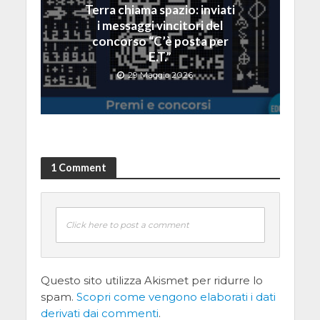
Terra chiama spazio: inviati
i messaggi vincitori del
concorso “C’è posta per
E.T.”
29 Maggio 2026
1 Comment
Click here to post a comment
Questo sito utilizza Akismet per ridurre lo
spam.
Scopri come vengono elaborati i dati
derivati dai commenti
.