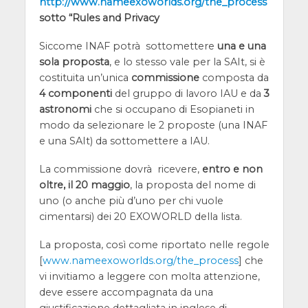
http://www.nameexoworlds.org/the_process
sotto “Rules and Privacy
Siccome INAF potrà sottomettere
una e una
sola proposta
, e lo stesso vale per la SAIt, si è
costituita un’unica
commissione
composta da
4 componenti
del gruppo di lavoro IAU e da
3
astronomi
che si occupano di Esopianeti in
modo da selezionare le 2 proposte (una INAF
e una SAIt) da sottomettere a IAU.
La commissione dovrà ricevere,
entro e non
oltre, il 20 maggio
, la proposta del nome di
uno (o anche più d’uno per chi vuole
cimentarsi) dei 20 EXOWORLD della lista.
La proposta, così come riportato nelle regole
[
www.nameexoworlds.org/the_process
] che
vi invitiamo a leggere con molta attenzione,
deve essere accompagnata da una
giustificazione dettagliata in inglese di