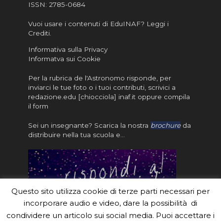
ISSN:
2785-0684
Vuoi usare i contenuti di EduINAF?
Leggi i
Crediti
.
Informativa sulla Privacy
Informatva sui Cookie
Per la rubrica de l'Astronomo risponde, per
inviarci le tue foto o i tuoi contributi, scrivici a
redazione.edu [chiocciola] inaf.it oppure
compila
il form
Sei un insegnante? Scarica la nostra
brochure
da
distribuire nella tua scuola e…
Questo sito utilizza cookie di terze parti necessari per
incorporare audio e video, dare la possibilità di
condividere un articolo sui social media. Puoi accettare i