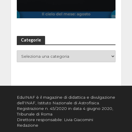
Categorie
EduINAF è il magazine di didattica e divulgazione
dell'INAF,
Istituto Nazionale di Astrofisica
.
Registrazione n. 45/2020 in data 4 giugno 2020,
Tribunale di Roma
Direttore responsabile: Livia Giacomini
Redazione