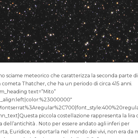
 uno sciame meteorico che caratterizza la seconda parte di
alla cometa Thatcher, che ha un periodo di circa 415 anni.
om_heading text=”Mito”
t_align:left|color:%23000000″
y:Montserrat%3Aregular%2C700|font_style:400%20regul
text]Questa piccola costellazione rappresenta la lira d
a dell’antichità . Noto per essere andato agli inferi per
a, Euridice, e riportarla nel mondo dei vivi, non era da