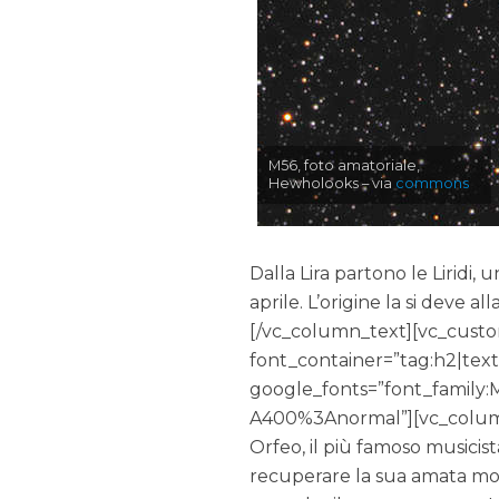
M56, foto amatoriale,
Hewholooks – via
commons
Dalla Lira partono le Liridi,
aprile. L’origine la si deve 
[/vc_column_text][vc_cust
font_container=”tag:h2|tex
google_fonts=”font_famil
A400%3Anormal”][vc_column_
Orfeo, il più famoso musicist
recuperare la sua amata mort