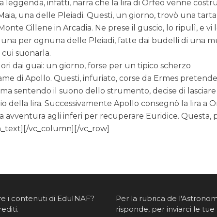
leggenda, infatti, narra che la lira di Orfeo venne costru
 Maia, una delle Pleiadi. Questi, un giorno, trovò una tar
Monte Cillene in Arcadia. Ne prese il guscio, lo ripulì, e vi
una per ognuna delle Pleiadi, fatte dai budelli di una m
 cui suonarla.
fuori dai guai: un giorno, forse per un tipico scherzo
iame di Apollo. Questi, infuriato, corse da Ermes preten
, ma sentendo il suono dello strumento, decise di lasciare
bio della lira. Successivamente Apollo consegnò la lira a O
ica avventura agli inferi per recuperare Euridice. Questa, 
mn_text][/vc_column][/vc_row]
re i contenuti di EduINAF?
Per la rubrica de l'Astrono
rediti
.
risponde, per inviarci le tue 