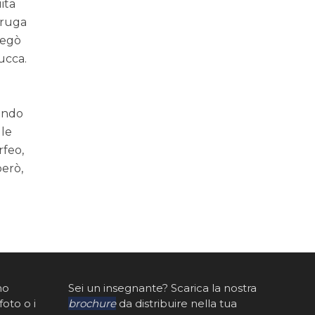
ita
taruga
 legò
ucca.
dendo
 le
rfeo,
però,
mo
Sei un insegnante? Scarica la nostra
foto o i
brochure
da distribuire nella tua