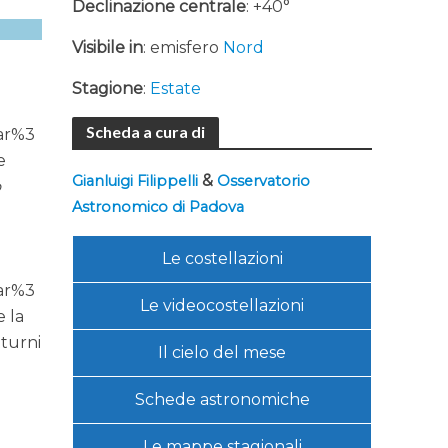
Declinazione centrale
: +40°
Visibile in
: emisfero
Nord
Stagione
:
Estate
Scheda a cura di
ar%3
e
&
Gianluigi Filippelli
Osservatorio
o
Astronomico di Padova
Le costellazioni
ar%3
Le videocostellazioni
e la
tturni
Il cielo del mese
Schede astronomiche
l
Le mappe stagionali