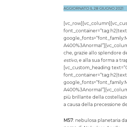
AGGIORNATO IL 28 GIUGNO 2021
[vc_row][vc_column][vc_cu
font_container=”tag:h2|tex
google_fonts=”font_famil
A400%3Anormal”][vc_column_
che, grazie allo splendore d
estivo
, e alla sua forma a tr
[vc_custom_heading text=”Og
font_container=”tag:h2|tex
google_fonts=”font_famil
A400%3Anormal”][vc_colum
più brillante della costellaz
a causa della precessione del
M57
: nebulosa planetaria da