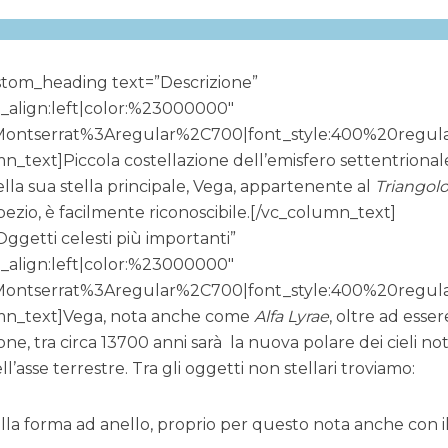
stom_heading text=”Descrizione”
t_align:left|color:%23000000″
y:Montserrat%3Aregular%2C700|font_style:400%20regul
text]Piccola costellazione dell’emisfero settentrional
ella sua stella principale, Vega, appartenente al
Triangol
apezio, è facilmente riconoscibile.[/vc_column_text]
getti celesti più importanti”
t_align:left|color:%23000000″
y:Montserrat%3Aregular%2C700|font_style:400%20regul
n_text]Vega, nota anche come
Alfa Lyrae
, oltre ad esser
ione, tra circa 13700 anni sarà la nuova polare dei cieli no
l’asse terrestre. Tra gli oggetti non stellari troviamo:
lla forma ad anello, proprio per questo nota anche con i