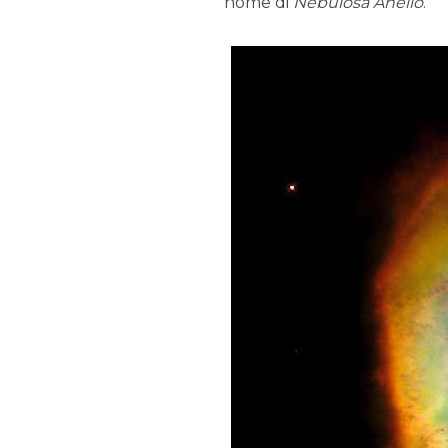
nome di
Nebulosa Anello
.