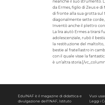
neanche il suo strumento. La 
da Ermes, figlio di Zeus e di
di fronte alla sua grotta sul 
diagonalmente sette corde, 
Inventò anche il plettro con
La lira aiutò Ermes a tirarsi 
adolescenziale, rubò il best
la restituzione del maltolto
bestie al fratellastro in cam
con il quale visse la fantast
è un’altra storia.[/vc_colu
EduINAF è il magazine di didattica e
Vuoi usa
divulgazione dell'INAF,
Istituto
Leggi i C