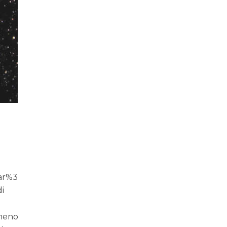
ar%3
i
 meno