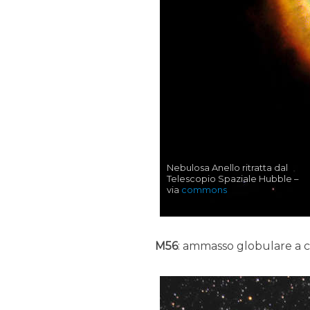
Nebulosa Anello ritratta dal
Telescopio Spaziale Hubble –
via
commons
M56
: ammasso globulare a ci