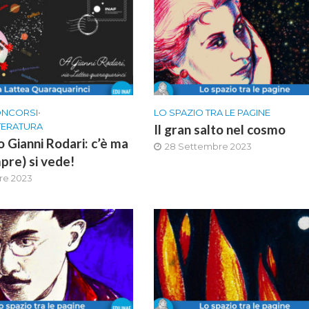
ONCORSI
•
LO SPAZIO TRA LE PAGINE
TTERATURA
Il gran salto nel cosmo
 Gianni Rodari: c’è ma
28 Settembre 2023
pre) si vede!
re 2023