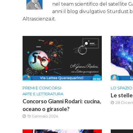
nel team scientifico del satellite 
anni il blog divulgativo Sturdust.
Altrascienza.it.
PREMI E CONCORSI
•
LO SPAZIO 
ARTE E LETTERATURA
Le stelle
Concorso Gianni Rodari: cucina,
28 Dice
oceano o girasole?
19 Gennaio 2024