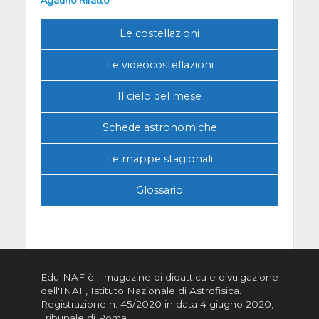
Le costellazioni
Le videocostellazioni
Il cielo del mese
Schede astronomiche
Le mappe stagionali
Glossario
EduINAF è il magazine di didattica e divulgazione
dell'INAF,
Istituto Nazionale di Astrofisica
.
Registrazione n. 45/2020 in data 4 giugno 2020,
Tribunale di Roma