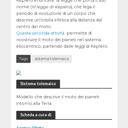
Keplero enuncerà la legge che porta il suo
nome (
III legge di Keplero
), che lega il
periodo di rivoluzione di un corpo che
descrive un’orbita ellittica alla distanza dal
centro del moto.
Questa seconda attività
permette di
ricostruire il moto dei pianeti nel sistema
eliocentrico, partendo dalle leggi di Keplero.
Tags
sistema tolemaico
Sistema tolemaico
Modello che descrive il moto dei pianeti
intorno alla Terra
Scheda a cura di
Agatino Rifatto