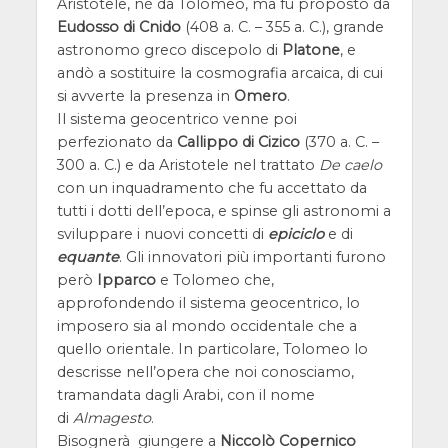
Aristotele, nè da Tolomeo, ma fu proposto da
Eudosso di Cnido
(408 a. C. – 355 a. C.), grande
astronomo greco discepolo di
Platone
, e
andò a sostituire la cosmografia arcaica, di cui
si avverte la presenza in
Omero
.
Il sistema geocentrico venne poi
perfezionato da
Callippo di Cizico
(370 a. C. –
300 a. C.) e da Aristotele nel trattato
De caelo
con un inquadramento che fu accettato da
tutti i dotti dell’epoca, e spinse gli astronomi a
sviluppare i nuovi concetti di
epiciclo
e di
equante
. Gli innovatori più importanti furono
però
Ipparco
e Tolomeo che,
approfondendo il sistema geocentrico, lo
imposero sia al mondo occidentale che a
quello orientale. In particolare, Tolomeo lo
descrisse nell’opera che noi conosciamo,
tramandata dagli Arabi, con il nome
di
Almagesto
.
Bisognerà giungere a
Niccolò Copernico