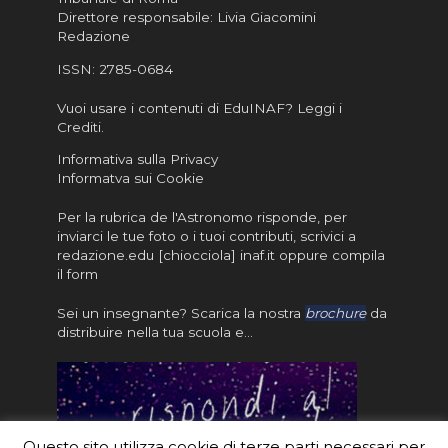
Direttore responsabile: Livia Giacomini
Redazione
ISSN:
2785-0684
Vuoi usare i contenuti di EduINAF?
Leggi i
Crediti
.
Informativa sulla Privacy
Informatva sui Cookie
Per la rubrica de l'Astronomo risponde, per
inviarci le tue foto o i tuoi contributi, scrivici a
redazione.edu [chiocciola] inaf.it oppure
compila
il form
Sei un insegnante? Scarica la nostra
brochure
da
distribuire nella tua scuola e…
Questo sito utilizza cookie di terze parti necessari per