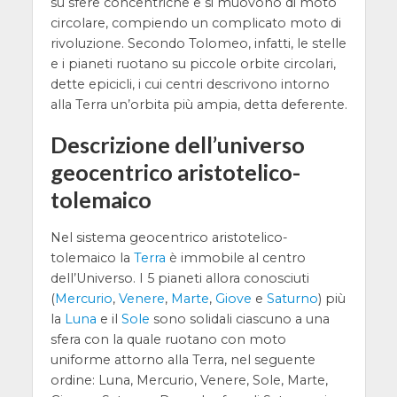
su sfere concentriche e si muovono di moto
circolare, compiendo un complicato moto di
rivoluzione. Secondo Tolomeo, infatti, le stelle
e i pianeti ruotano su piccole orbite circolari,
dette epicicli, i cui centri descrivono intorno
alla Terra un’orbita più ampia, detta deferente.
Descrizione dell’universo
geocentrico aristotelico-
tolemaico
Nel sistema geocentrico aristotelico-
tolemaico la
Terra
è immobile al centro
dell’Universo. I 5 pianeti allora conosciuti
(
Mercurio
,
Venere
,
Marte
,
Giove
e
Saturno
) più
la
Luna
e il
Sole
sono solidali ciascuno a una
sfera con la quale ruotano con moto
uniforme attorno alla Terra, nel seguente
ordine: Luna, Mercurio, Venere, Sole, Marte,