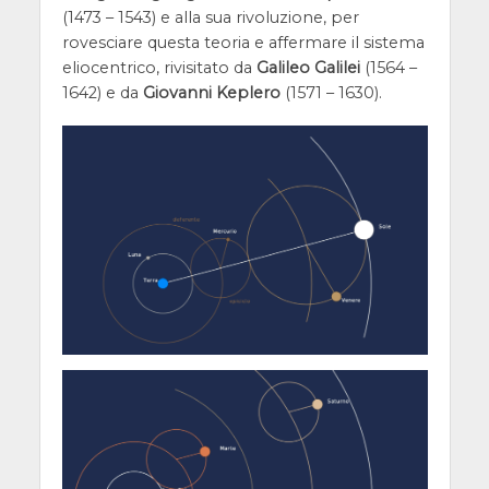
(1473 – 1543) e alla sua rivoluzione, per
rovesciare questa teoria e affermare il sistema
eliocentrico, rivisitato da
Galileo Galilei
(1564 –
1642) e da
Giovanni Keplero
(1571 – 1630).