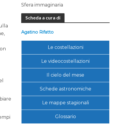
Sfera immaginaria
Scheda a cura di
ulla
Agatino Rifatto
ne,
Le costellazioni
non
Le videocostellazioni
Il cielo del mese
el
Schede astronomiche
biare
Le mappe stagionali
Glossario
tempi