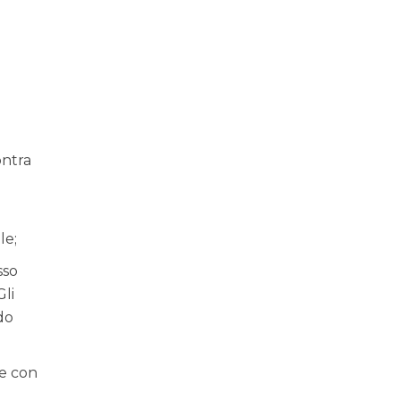
ontra
le;
sso
Gli
do
te con