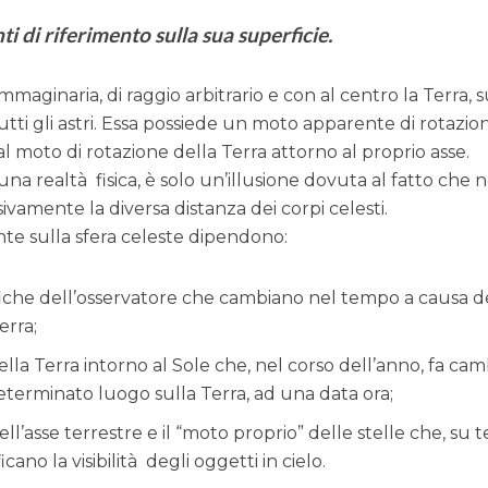
ti di riferimento sulla sua superficie.
mmaginaria, di raggio arbitrario e con al centro la Terra, s
tutti gli astri. Essa possiede un moto apparente di rotazio
 moto di rotazione della Terra attorno al proprio asse.
na realtà fisica, è solo un’illusione dovuta al fatto che 
sivamente la diversa distanza dei corpi celesti.
stante sulla sfera celeste dipendono:
iche dell’osservatore che cambiano nel tempo a causa d
erra;
ella Terra intorno al Sole che, nel corso dell’anno, fa cam
 determinato luogo sulla Terra, ad una data ora;
ell’asse terrestre e il “moto proprio” delle stelle che, su 
ano la visibilità degli oggetti in cielo.