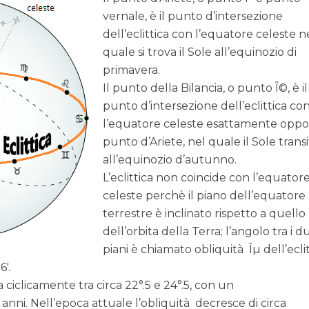
vernale, è il punto d’intersezione
dell’eclittica con l’equatore celeste n
quale si trova il Sole all’equinozio di
primavera.
Il punto della Bilancia, o punto Î©, è il
punto d’intersezione dell’eclittica co
l’equatore celeste esattamente oppo
punto d’Ariete, nel quale il Sole trans
all’equinozio d’autunno.
L’eclittica non coincide con l’equator
celeste perchè il piano dell’equatore
terrestre è inclinato rispetto a quello
dell’orbita della Terra; l’angolo tra i d
piani è chiamato obliquità Îµ dell’eclit
6′.
la ciclicamente tra circa 22°.5 e 24°.5, con un
anni. Nell’epoca attuale l’obliquità decresce di circa