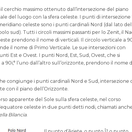
è il cerchio massimo ottenuto dall’intersezione del piano
ale del luogo con la sfera celeste. I punti di intersezione 
eridiano celeste sono i punti cardinali Nord (dal lato de
lo sud). Tutti i circoli massimi passanti per lo Zenit, il Na
este prendono il nome di verticali. Il circolo verticale a 90
nde il nome di Primo Verticale. Le sue intersezioni con
unti Est e Ovest. I punti Nord, Est, Sud, Ovest, che si
a 90ï‚° l’uno dall’altro sull’orizzonte, prendono il nome d
 che congiunge i punti cardinali Nord e Sud, intersezione 
e con il piano dell’Orizzonte.
orso apparente del Sole sulla sfera celeste, nel corso
l’equatore celeste in due punti detti nodi, chiamati anch
lla Bilancia
.
Il punto d’Ariete, o punto Î³ o punto