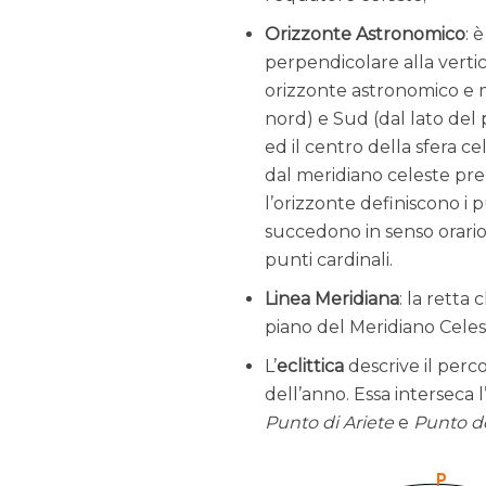
Orizzonte Astronomico
: 
perpendicolare alla vertic
orizzonte astronomico e m
nord) e Sud (dal lato del po
ed il centro della sfera cel
dal meridiano celeste pre
l’orizzonte definiscono i p
succedono in senso orario 
punti cardinali.
Linea Meridiana
: la retta
piano del Meridiano Celest
L’
eclittica
descrive il perc
dell’anno. Essa interseca 
Punto di Ariete
e
Punto de