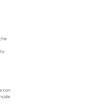
 che
i
oto
te con
incide