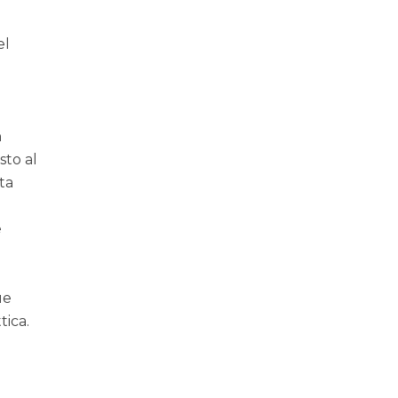
el
n
sto al
ita
e
ue
tica.