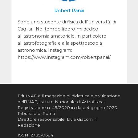
Robert Panai
Sono uno studente di fisica dell'Università di
Cagliari. Nel tempo libero mi dedico
all'astronomia amatoriale, in particolare
all'astrofotografia e alla spettroscopia
astronomica. Instagram:
https://www.instagram.com/robertpanai/
EduINAF è il magazine di didattica e divulgazione
dell'INAF,
Istituto Nazionale di Astrofisica
.
Registrazione n. 45/2020 in data 4 giugno 2020,
Tribunale di Roma
Direttore responsabile: Livia Giacomini
Redazione
ISSN:
2785-0684