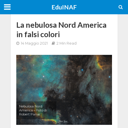
EduINAF
La nebulosa Nord America
in falsi colori
14 Maggio 2021
2 Min Read
Nebulosa Nord
America – Foto di
Robert Panai