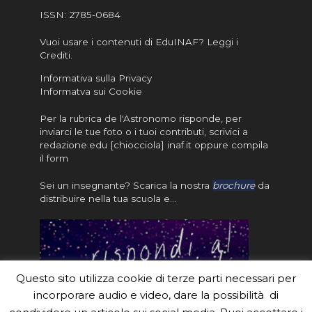
ISSN:
2785-0684
Vuoi usare i contenuti di EduINAF?
Leggi i
Crediti
.
Informativa sulla Privacy
Informatva sui Cookie
Per la rubrica de l'Astronomo risponde, per
inviarci le tue foto o i tuoi contributi, scrivici a
redazione.edu [chiocciola] inaf.it oppure
compila
il form
Sei un insegnante? Scarica la nostra
brochure
da
distribuire nella tua scuola e…
Questo sito utilizza cookie di terze parti necessari per
incorporare audio e video, dare la possibilità di