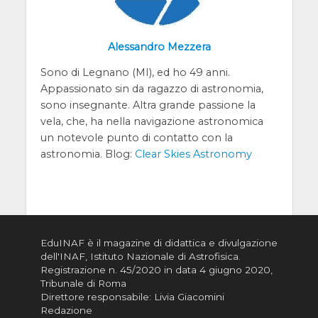
Alessandro Mezzera
Sono di Legnano (MI), ed ho 49 anni.
Appassionato sin da ragazzo di astronomia,
sono insegnante. Altra grande passione la
vela, che, ha nella navigazione astronomica
un notevole punto di contatto con la
astronomia. Blog:
Clear Skies Astronomy
EduINAF è il magazine di didattica e divulgazione
dell'INAF,
Istituto Nazionale di Astrofisica
.
Registrazione n. 45/2020 in data 4 giugno 2020,
Tribunale di Roma
Direttore responsabile: Livia Giacomini
Redazione