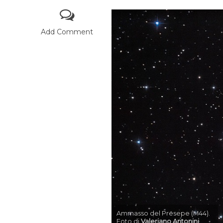
Add Comment
Ammasso del Presepe (M44).
Foto di
Valeriano Antonini