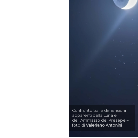
Confronto tra le dimensioni
apparenti della Luna e
dell’Ammasso del Presepe –
foto di
Valeriano Antonini