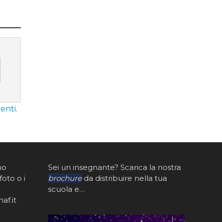
enti
.
mo
Sei un insegnante? Scarica la nostra
foto o i
brochure
da distribuire nella tua
scuola e…
af.it