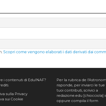
m.
Scopri come vengono elaborati i dati derivati dai comm
re i contenuti di EduINAF?
Per la rubrica de l'Astrono
rediti
.
risponde, per inviarci le tue 
tuoi contributi, scrivici a
va sulla Privacy
redazione.edu [chiocciola] in
va sui Cookie
oppure
compila il form