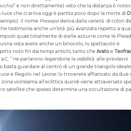
occhio
” e non direttamente) visto che la distanza è notev
a luce che ci arriva oggi è partita poco dopo la morte di
D
esempio). Il nome
Presepe
deriva dalla varietà di colori de
 che testimonia anche un’età più avanzata rispetto a qu
mposti quasi totalmente di stelle azzurre come le Pleiad
buona vista avete anche un binocolo, lo spettacolo è
ggetto noto fin dai tempi antichi, tanto che
Arato
e
Teofra
a.C. “ ne parlarono legandone la visibilità alle previsioni
o basta guardare al centro di un grande triangolo ideal
olluce e Regolo nel Leone: lo troverete affiancato da due 
ona vicinissima all’eclittica quindi viene attraversato sp
stro satellite che spesso determina una occultazione di p