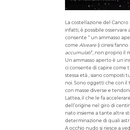
La costellazione del Cancro
infatti, è possibile osserva
consente “ un ammasso ap
come
Alveare
(i cinesi fann
accumulati
“, non proprio il 
Un ammasso aperto è un insi
ci consente di capire come t
stessa età , siano composti tu
noi. Sono oggetti che con il
con masse diverse e tendono 
Lattea, il che le fa accelerar
dell’origine nel giro di centin
nato insieme a tante altre st
determinazione di quali astri
A occhio nudo si riesce a ved