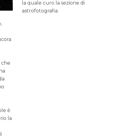
la quale curo la sezione di
astrofotografia.
,
ncora
l che
una
 da
no
a
ole è
rio la
i