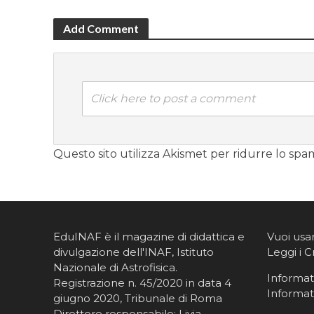
Add Comment
Click here to post a comment
Questo sito utilizza Akismet per ridurre lo spa
EduINAF è il magazine di didattica e
Vuoi usa
divulgazione dell'INAF,
Istituto
Leggi i C
Nazionale di Astrofisica
.
Informati
Registrazione n. 45/2020 in data 4
Informat
giugno 2020, Tribunale di Roma
Direttore responsabile: Livia