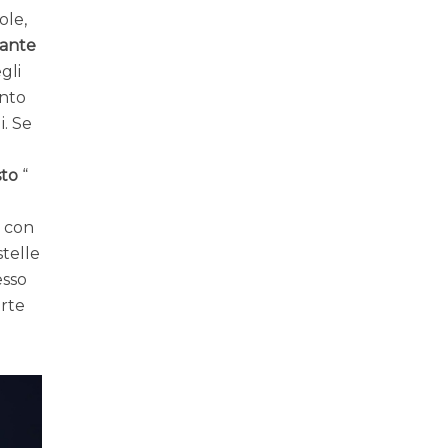
ole,
ante
gli
anto
i. Se
sto
“
e con
stelle
esso
arte