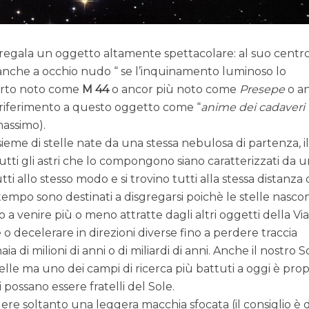
 regala un oggetto altamente spettacolare: al suo centro
re anche a occhio nudo “ se l’inquinamento luminoso lo
erto noto come
M 44
o ancor più noto come
Presepe
o a
o riferimento a questo oggetto come “
anime dei cadaveri
massimo).
eme di stelle nate da una stessa nebulosa di partenza, i
utti gli astri che lo compongono siano caratterizzati da 
tti allo stesso modo e si trovino tutti alla stessa distanza
 tempo sono destinati a disgregarsi poichè le stelle nasco
a venire più o meno attratte dagli altri oggetti della Vi
e o decelerare in direzioni diverse fino a perdere traccia
aia di milioni di anni o di miliardi di anni. Anche il nostro S
elle ma uno dei campi di ricerca più battuti a oggi è prop
 possano essere fratelli del Sole.
ere soltanto una leggera macchia sfocata (il consiglio è d