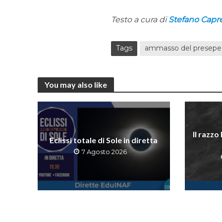
Testo a cura di
Stefano Capre
Tags
ammasso del presepe
You may also like
Il razzo
Eclissi totale di Sole in diretta
7 Agosto 2026