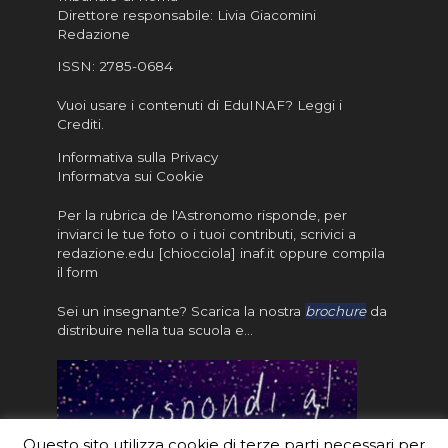
Direttore responsabile: Livia Giacomini
Redazione
ISSN:
2785-0684
Vuoi usare i contenuti di EduINAF?
Leggi i
Crediti
.
Informativa sulla Privacy
Informatva sui Cookie
Per la rubrica de l'Astronomo risponde, per
inviarci le tue foto o i tuoi contributi, scrivici a
redazione.edu [chiocciola] inaf.it oppure
compila
il form
Sei un insegnante? Scarica la nostra
brochure
da
distribuire nella tua scuola e…
Questo sito utilizza cookie di terze parti necessari per