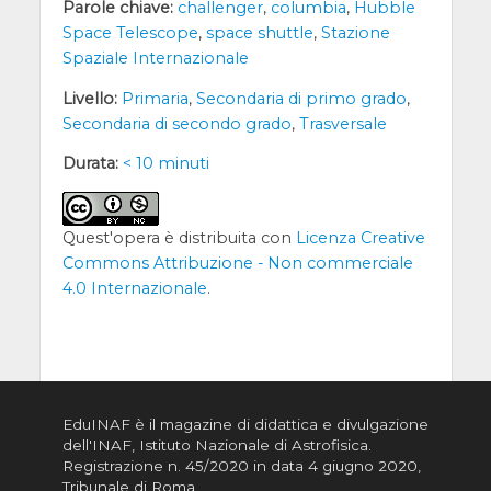
Parole chiave:
challenger
,
columbia
,
Hubble
Space Telescope
,
space shuttle
,
Stazione
Spaziale Internazionale
Livello:
Primaria
,
Secondaria di primo grado
,
Secondaria di secondo grado
,
Trasversale
Durata:
< 10 minuti
Quest'opera è distribuita con
Licenza Creative
Commons Attribuzione - Non commerciale
4.0 Internazionale
.
EduINAF è il magazine di didattica e divulgazione
dell'INAF,
Istituto Nazionale di Astrofisica
.
Registrazione n. 45/2020 in data 4 giugno 2020,
Tribunale di Roma