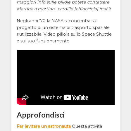
maggiori info sulle pillole potete contattare
Martina a martina . cardillo [chiocciola] inaf.it
Negli anni ’70 la NASA si concentra sul
progetto di un sistema di trasporto spaziale
riutilizzabile. Video pillola sullo Space Shuttle
e sul suo funzionamento.
Approfondisci
Far levitare un astronauta
Questa attività