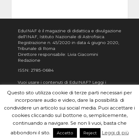
EduINAF è il magazine di didattica e divulgazione
dell'INAF,
Istituto Nazionale di Astrofisica
.
Registrazione n. 45/2020 in data 4 giugno 2020,
Tribunale di Roma
Direttore responsabile: Livia Giacomini
Redazione
ISSN:
2785-0684
Vuoi usare i contenuti di EduINAF?
Leggi i
Crediti
.
Questo sito utilizza cookie di terze parti necessari per
Informativa sulla Privacy
incorporare audio e video, dare la possibilità di
Informatva sui Cookie
condividere un articolo sui social media. Puoi accettare i
cookies cliccando sul bottone o, semplicemente,
Per la rubrica de l'Astronomo risponde, per
inviarci le tue foto o i tuoi contributi, scrivici a
continuando a navigare. Se non li vuoi, basta che
redazione.edu [chiocciola] inaf.it oppure
compila
abbondoni il sito.
Leggi di più
Accetto
Reject
il form