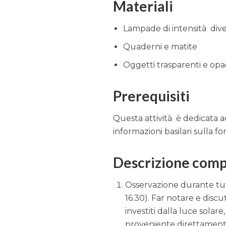
Materiali
Lampade di intensità div
Quaderni e matite
Oggetti trasparenti e opa
Prerequisiti
Questa attività è dedicata a
informazioni basilari sulla fo
Descrizione comp
Osservazione durante tutt
16.30). Far notare e disc
investiti dalla luce solare
proveniente direttamente