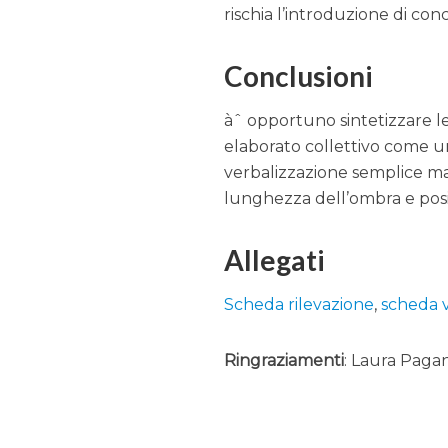
rischia l’introduzione di con
Conclusioni
àˆ opportuno sintetizzare l
elaborato collettivo come un
verbalizzazione semplice ma
lunghezza dell’ombra e posi
Allegati
Scheda rilevazione
,
scheda v
Ringraziamenti
: Laura Pagan