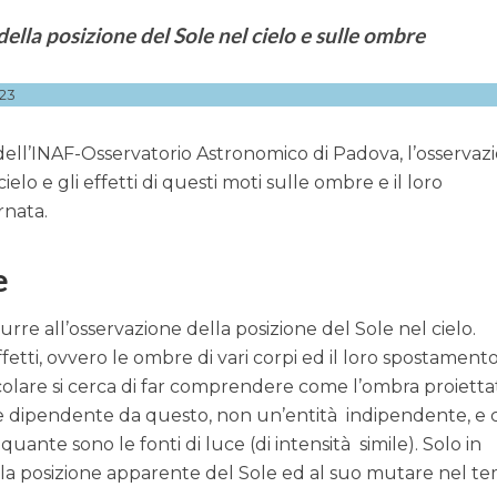
della posizione del Sole nel cielo e sulle ombre
23
 dell’INAF-Osservatorio Astronomico di Padova, l’osservaz
ielo e gli effetti di questi moti sulle ombre e il loro
rnata.
e
rre all’osservazione della posizione del Sole nel cielo.
fetti, ovvero le ombre di vari corpi ed il loro spostament
icolare si cerca di far comprendere come l’ombra proietta
 dipendente da questo, non un’entità indipendente, e c
ante sono le fonti di luce (di intensità simile). Solo in
 alla posizione apparente del Sole ed al suo mutare nel t