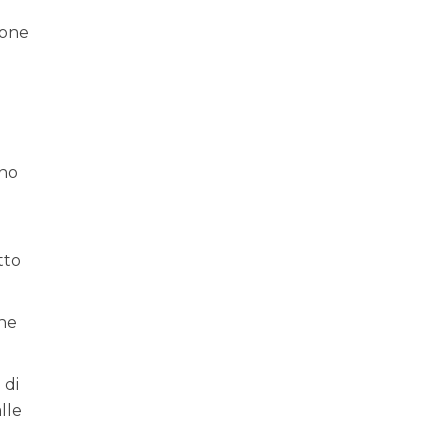
ione
rno
a
tto
one
 di
lle