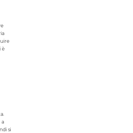
ve
ia
guire
i è
a
a.
 a
di si