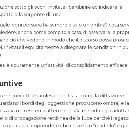
zione sotto gli occhi, invitate i bambini/e ad indicare la
spetto alla sorgente di luce.
uale
: ogni persona ha sempre e solo un’ombra? cosa ser
iedere, anche come compito a casa, di osservare la propr
nare ciò che vedono, in modo che il discorso possa prose
i. Invitateli esplicitamente a disegnare le condizioni in cu
.
si è sicuramente un’attività di consolidamento efficace.
iuntive
re concetti assai rilevanti in fisica, come la diffrazione
iguardano i bordi degli oggetti che producono ombra) e l
cessaria una estrema attenzione alla metodologia adottat
llo di propagazione rettilinea della luce perchè i ragazzi
in grado di comprendere che cosa è un “modello” e quin