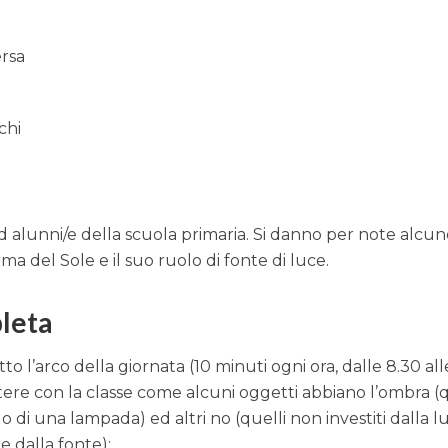
ersa
chi
d alunni/e della scuola primaria. Si danno per note alcu
rma del Sole e il suo ruolo di fonte di luce.
leta
o l’arco della giornata (10 minuti ogni ora, dalle 8.30 all
utere con la classe come alcuni oggetti abbiano l’ombra (q
, o di una lampada) ed altri no (quelli non investiti dalla l
 dalla fonte);