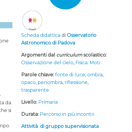
Scheda didattica
di
Osservatorio
ione
Astronomico di Padova
Argomenti dal
curriculum
scolastico:
Osservazione del cielo
,
Fisica: Moti
Parole chiave:
fonte di luce
,
ombra
,
opaco
,
penombra
,
riflessione
,
trasparente
o
Livello:
Primaria
ta da
he si
Durata:
Percorso in più incontri
empo.
Attività di gruppo supervisionata