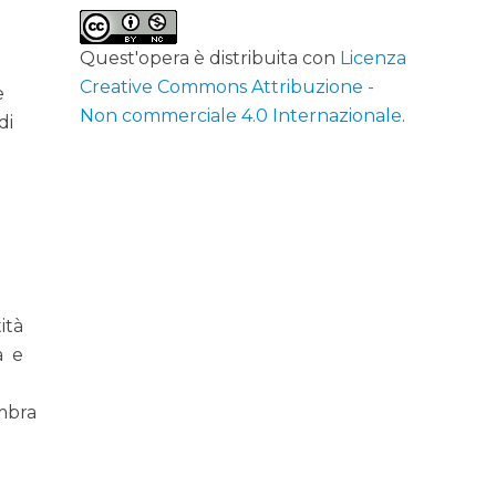
Quest'opera è distribuita con
Licenza
Creative Commons Attribuzione -
e
Non commerciale 4.0 Internazionale
.
di
tità
à e
ombra