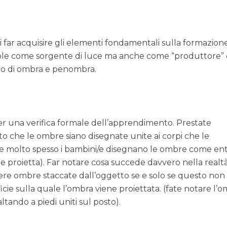
i far acquisire gli elementi fondamentali sulla formazion
Sole come sorgente di luce ma anche come “produttore” 
to di ombra e penombra.
r una verifica formale dell’apprendimento. Prestate
tto che le ombre siano disegnate unite ai corpi che le
che molto spesso i bambini/e disegnano le ombre come en
e proietta). Far notare cosa succede davvero nella realt
vere ombre staccate dall’oggetto se e solo se questo non
icie sulla quale l’ombra viene proiettata. (fate notare l’
tando a piedi uniti sul posto).