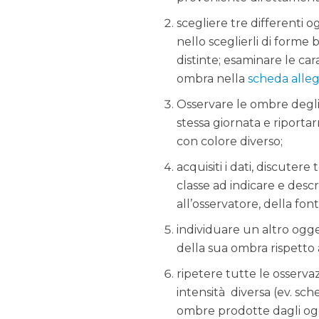
scegliere tre differenti 
nello sceglierli di form
distinte; esaminare le ca
ombra nella
scheda alle
Osservare le ombre degli 
stessa giornata e riporta
con colore diverso;
acquisiti i dati, discutere
classe ad indicare e descri
all’osservatore, della font
individuare un altro ogge
della sua ombra rispetto a
ripetere tutte le osservaz
intensità diversa (ev. sch
ombre prodotte dagli ogg