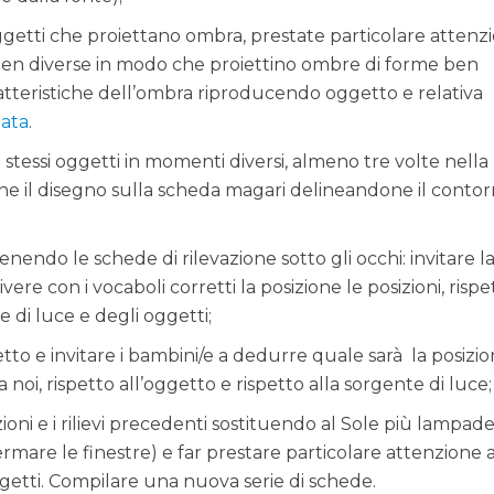
oggetti che proiettano ombra, prestate particolare attenz
e ben diverse in modo che proiettino ombre di forme ben
ratteristiche dell’ombra riproducendo oggetto e relativa
gata
.
stessi oggetti in momenti diversi, almeno tre volte nella
rne il disegno sulla scheda magari delineandone il conto
 tenendo le schede di rilevazione sotto gli occhi: invitare l
vere con i vocaboli corretti la posizione le posizioni, rispe
e di luce e degli oggetti;
tto e invitare i bambini/e a dedurre quale sarà la posizi
 noi, rispetto all’oggetto e rispetto alla sorgente di luce;
ioni e i rilievi precedenti sostituendo al Sole più lampade
ermare le finestre) e far prestare particolare attenzione a
etti. Compilare una nuova serie di schede.