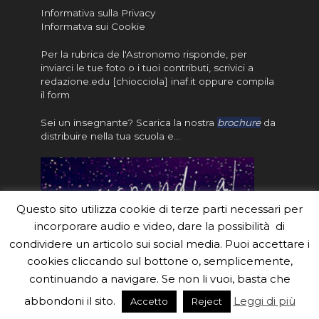
Informativa sulla Privacy
Informatva sui Cookie
Per la rubrica de l'Astronomo risponde, per
inviarci le tue foto o i tuoi contributi, scrivici a
redazione.edu [chiocciola] inaf.it oppure
compila
il form
Sei un insegnante? Scarica la nostra
brochure
da
distribuire nella tua scuola e…
Questo sito utilizza cookie di terze parti necessari per
incorporare audio e video, dare la possibilità di
condividere un articolo sui social media. Puoi accettare i
cookies cliccando sul bottone o, semplicemente,
continuando a navigare. Se non li vuoi, basta che
#eduinaf #inaf #astronomyforabetterworld.
abbondoni il sito.
Leggi di più
Accetto
Reject
Theme created by
Meks
. Powered by
WordPress
.