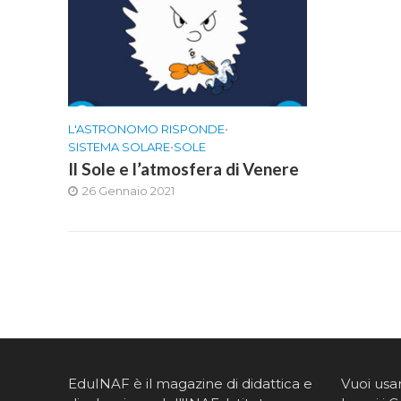
L'ASTRONOMO RISPONDE
•
SISTEMA SOLARE
•
SOLE
Il Sole e l’atmosfera di Venere
26 Gennaio 2021
EduINAF è il magazine di didattica e
Vuoi usa