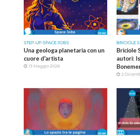
STEP-UP
•
SPACE JOBS
BRICIOLE S
Una geologa planetaria con un
Briciole 
cuore d’artista
autori: I
Boneme
13 Maggio 2026
2 Dicem