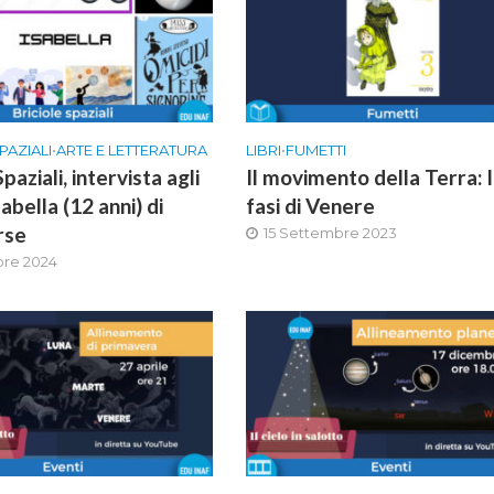
PAZIALI
•
ARTE E LETTERATURA
LIBRI
•
FUMETTI
Spaziali, intervista agli
Il movimento della Terra: 
sabella (12 anni) di
fasi di Venere
rse
15 Settembre 2023
bre 2024