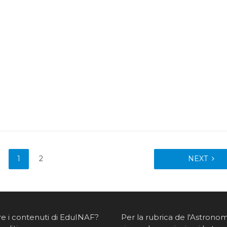
1
2
NEXT
re i contenuti di EduINAF?
Per la rubrica de l'Astrono