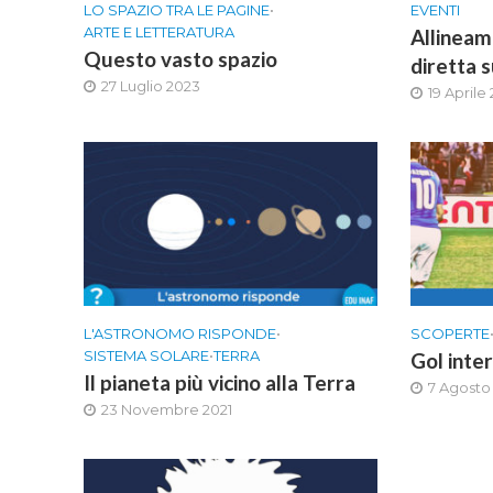
LO SPAZIO TRA LE PAGINE
•
EVENTI
ARTE E LETTERATURA
Allineam
Questo vasto spazio
diretta 
27 Luglio 2023
19 Aprile
L'ASTRONOMO RISPONDE
•
SCOPERTE
SISTEMA SOLARE
•
TERRA
Gol inte
Il pianeta più vicino alla Terra
7 Agosto
23 Novembre 2021