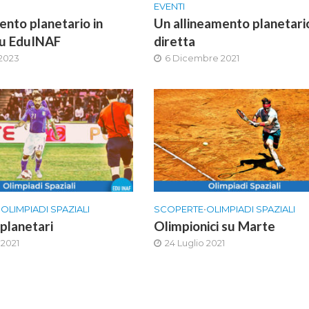
EVENTI
ento planetario in
Un allineamento planetario
su EduINAF
diretta
 2023
6 Dicembre 2021
•
OLIMPIADI SPAZIALI
SCOPERTE
•
OLIMPIADI SPAZIALI
rplanetari
Olimpionici su Marte
 2021
24 Luglio 2021