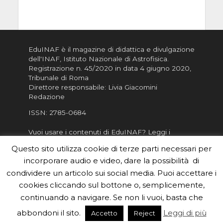
EduINAF è il magazine di didattica e divulgazione
dell'INAF,
Istituto Nazionale di Astrofisica
.
Registrazione n. 45/2020 in data 4 giugno 2020,
Tribunale di Roma
Direttore responsabile: Livia Giacomini
Redazione
ISSN:
2785-0684
Vuoi usare i contenuti di EduINAF?
Leggi i
Crediti
.
Questo sito utilizza cookie di terze parti necessari per
Informativa sulla Privacy
incorporare audio e video, dare la possibilità di
Informatva sui Cookie
condividere un articolo sui social media. Puoi accettare i
cookies cliccando sul bottone o, semplicemente,
Per la rubrica de l'Astronomo risponde, per
inviarci le tue foto o i tuoi contributi, scrivici a
continuando a navigare. Se non li vuoi, basta che
redazione.edu [chiocciola] inaf.it oppure
compila
abbondoni il sito.
Leggi di più
Accetto
Reject
il form