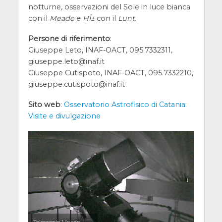
notturne, osservazioni del Sole in luce bianca
con il
Meade
e
HÎ±
con il
Lunt
.
Persone di riferimento
:
Giuseppe Leto, INAF-OACT, 095.7332311,
giuseppe.leto@inaf.it
Giuseppe Cutispoto, INAF-OACT, 095.7332210,
giuseppe.cutispoto@inaf.it
Sito web
:
Osservatorio Astrofisico di Catania:
Visite e divulgazione
Telescopio Meade