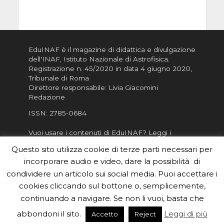
EduINAF è il magazine di didattica e divulgazione
dell'INAF,
Istituto Nazionale di Astrofisica
.
Registrazione n. 45/2020 in data 4 giugno 2020,
Tribunale di Roma
Direttore responsabile: Livia Giacomini
Redazione
ISSN:
2785-0684
Vuoi usare i contenuti di EduINAF?
Leggi i
Crediti
.
Questo sito utilizza cookie di terze parti necessari per
Informativa sulla Privacy
incorporare audio e video, dare la possibilità di
Informatva sui Cookie
condividere un articolo sui social media. Puoi accettare i
cookies cliccando sul bottone o, semplicemente,
Per la rubrica de l'Astronomo risponde, per
inviarci le tue foto o i tuoi contributi, scrivici a
continuando a navigare. Se non li vuoi, basta che
redazione.edu [chiocciola] inaf.it oppure
compila
abbondoni il sito.
Leggi di più
Accetto
Reject
il form