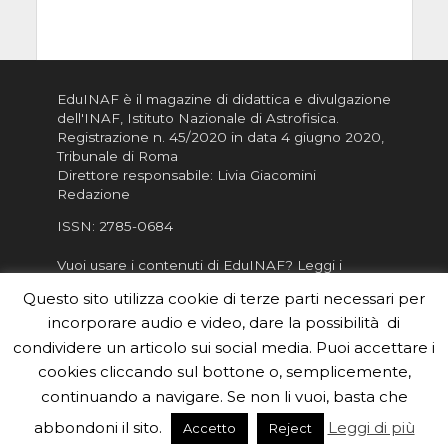
EduINAF è il magazine di didattica e divulgazione
dell'INAF,
Istituto Nazionale di Astrofisica
.
Registrazione n. 45/2020 in data 4 giugno 2020,
Tribunale di Roma
Direttore responsabile: Livia Giacomini
Redazione
ISSN:
2785-0684
Vuoi usare i contenuti di EduINAF?
Leggi i
Crediti
.
Questo sito utilizza cookie di terze parti necessari per
Informativa sulla Privacy
incorporare audio e video, dare la possibilità di
Informatva sui Cookie
condividere un articolo sui social media. Puoi accettare i
cookies cliccando sul bottone o, semplicemente,
Per la rubrica de l'Astronomo risponde, per
inviarci le tue foto o i tuoi contributi, scrivici a
continuando a navigare. Se non li vuoi, basta che
redazione.edu [chiocciola] inaf.it oppure
compila
abbondoni il sito.
Leggi di più
Accetto
Reject
il form