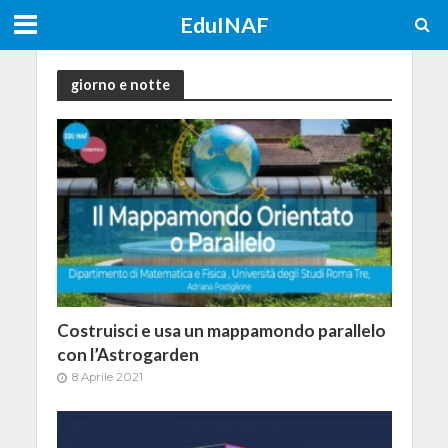
EduINAF
giorno e notte
Costruisci e usa un mappamondo parallelo
con l’Astrogarden
8 Aprile 2021