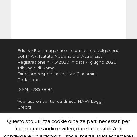
EduINAF è il magazine di didattica e divulgazione
dell'INAF,
Istituto Nazionale di Astrofisica
.
Registrazione n. 45/2020 in data 4 giugno 2020,
Tribunale di Roma
Direttore responsabile: Livia Giacomini
Redazione
ISSN:
2785-0684
Vuoi usare i contenuti di EduINAF?
Leggi i
Crediti
.
Informativa sulla Privacy
Questo sito utilizza cookie di terze parti necessari per
Informatva sui Cookie
incorporare audio e video, dare la possibilità di
Per la rubrica de l'Astronomo risponde, per
condividere un articolo sui social media. Puoi accettare i