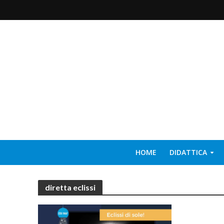
HOME
DIDATTICA
diretta eclissi