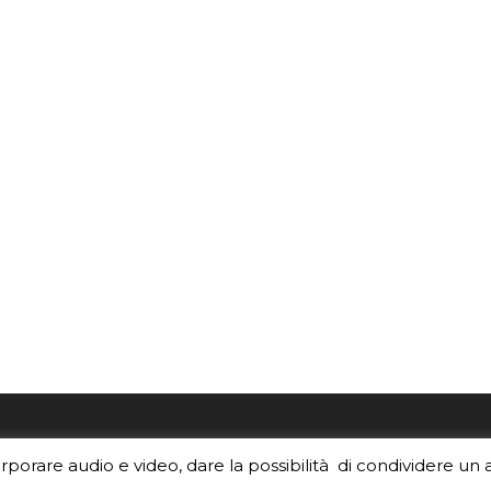
re i contenuti di EduINAF?
Per la rubrica de l'Astrono
orporare audio e video, dare la possibilità di condividere un 
rediti
.
risponde, per inviarci le tue 