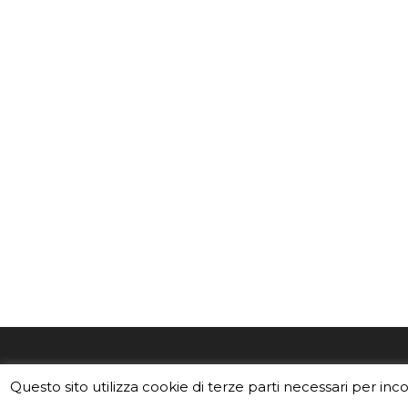
EduINAF è il magazine di didattica e
Vuoi usa
Questo sito utilizza cookie di terze parti necessari per inc
divulgazione dell'INAF,
Istituto
Leggi i C