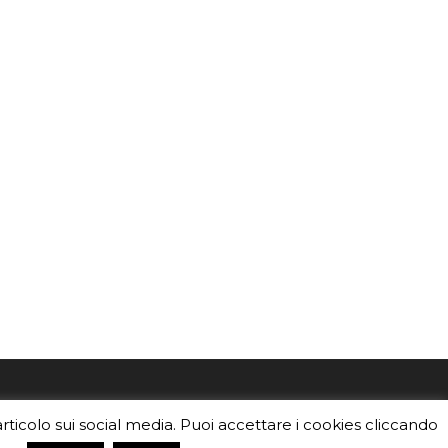
mo
Sei un insegnante? Scarica la nostra
articolo sui social media. Puoi accettare i cookies cliccando
foto o i
brochure
da distribuire nella tua