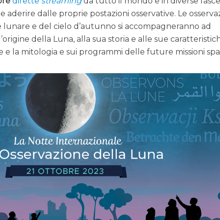
bre
dirette
streaming
da tutto il mondo e in diverse fasc
ile aderire dalle proprie postazioni osservative. Le osserva
cie lunare e del cielo d’autunno si accompagneranno ad
origine della Luna, alla sua storia e alle sue caratteristic
te e la mitologia e sui programmi delle future missioni spaz