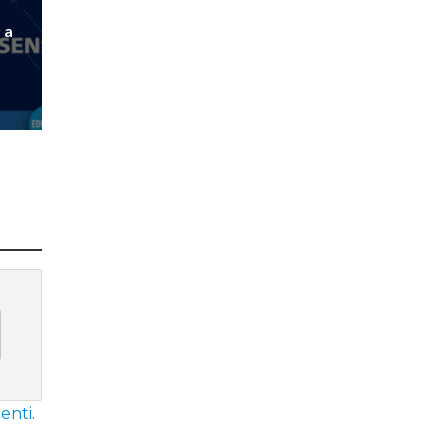
 a
enti
.