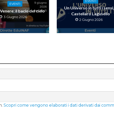
EVENTI
EVENTI
Un Universo in tutti i sensi,
Venere: il bacio del cielo
Castellaro Lagusello
3 Giugno 2026
2 Giugno 2026
m.
Scopri come vengono elaborati i dati derivati dai comm