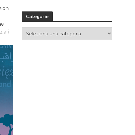
e
zioni
Categorie
he
iali.