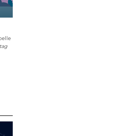
belle
tag