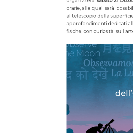
organizzerà
sabato 21 Otto
orarie, alle quali sarà possib
al telescopio della superfi
approfondimenti dedicati all’
fisiche, con curiosità sull’ar