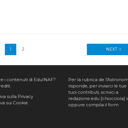
1
2
NEXT
re i contenuti di EduINAF?
Per la rubrica de l'Astrono
rediti
.
risponde, per inviarci le tue 
tuoi contributi, scrivici a
va sulla Privacy
redazione.edu [chiocciola] in
va sui Cookie
oppure
compila il form