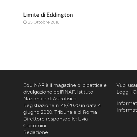
Limite di Eddington
25 Ottobre 2018
EduINAF è il magazine di didattica e
Vuoi usa
divulgazione dell'INAF,
Istituto
Leggi i C
Nazionale di Astrofisica
.
Informati
Registrazione n. 45/2020 in data 4
Informat
giugno 2020, Tribunale di Roma
Direttore responsabile: Livia
Giacomini
Redazione