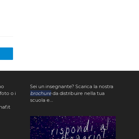
mo
Sei un insegnante? Scarica la nostra
foto o i
brochure
da distribuire nella tua
scuola e…
af.it