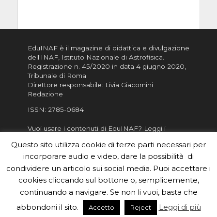
EduINAF è il magazine di didattica e divulgazione
dell'INAF,
Istituto Nazionale di Astrofisica
.
Registrazione n. 45/2020 in data 4 giugno 2020,
Tribunale di Roma
Direttore responsabile: Livia Giacomini
Redazione
ISSN:
2785-0684
Vuoi usare i contenuti di EduINAF?
Leggi i
Crediti
.
Questo sito utilizza cookie di terze parti necessari per
Informativa sulla Privacy
incorporare audio e video, dare la possibilità di
Informatva sui Cookie
condividere un articolo sui social media. Puoi accettare i
cookies cliccando sul bottone o, semplicemente,
Per la rubrica de l'Astronomo risponde, per
inviarci le tue foto o i tuoi contributi, scrivici a
continuando a navigare. Se non li vuoi, basta che
redazione.edu [chiocciola] inaf.it oppure
compila
abbondoni il sito.
Leggi di più
Accetto
Reject
il form