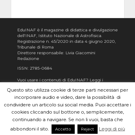
EduINAF è il magazine di didattica e divulgazione
dell'INAF,
Istituto Nazionale di Astrofisica
.
Registrazione n. 45/2020 in data 4 giugno 2020,
Tribunale di Roma
Direttore responsabile: Livia Giacomini
Redazione
ISSN:
2785-0684
Vuoi usare i contenuti di EduINAF?
Leggi i
Crediti
.
Questo sito utilizza cookie di terze parti necessari per
Informativa sulla Privacy
incorporare audio e video, dare la possibilità di
Informatva sui Cookie
condividere un articolo sui social media. Puoi accettare i
cookies cliccando sul bottone o, semplicemente,
Per la rubrica de l'Astronomo risponde, per
inviarci le tue foto o i tuoi contributi, scrivici a
continuando a navigare. Se non li vuoi, basta che
redazione.edu [chiocciola] inaf.it oppure
compila
abbondoni il sito.
Leggi di più
Accetto
Reject
il form