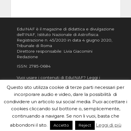
EduINAF è il magazine di didattica e divulgazione
dell'INAF,
Istituto Nazionale di Astrofisica
.
Registrazione n. 45/2020 in data 4 giugno 2020,
Tribunale di Roma
Direttore responsabile: Livia Giacomini
Redazione
ISSN:
2785-0684
Vuoi usare i contenuti di EduINAF?
Leggi i
Crediti
.
Questo sito utilizza cookie di terze parti necessari per
Informativa sulla Privacy
incorporare audio e video, dare la possibilità di
Informatva sui Cookie
condividere un articolo sui social media. Puoi accettare i
cookies cliccando sul bottone o, semplicemente,
Per la rubrica de l'Astronomo risponde, per
inviarci le tue foto o i tuoi contributi, scrivici a
continuando a navigare. Se non li vuoi, basta che
redazione.edu [chiocciola] inaf.it oppure
compila
abbondoni il sito.
Leggi di più
Accetto
Reject
il form