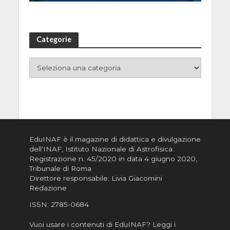
Categorie
EduINAF è il magazine di didattica e divulgazione
dell'INAF,
Istituto Nazionale di Astrofisica
.
Registrazione n. 45/2020 in data 4 giugno 2020,
Tribunale di Roma
Direttore responsabile: Livia Giacomini
Redazione
ISSN:
2785-0684
Vuoi usare i contenuti di EduINAF?
Leggi i