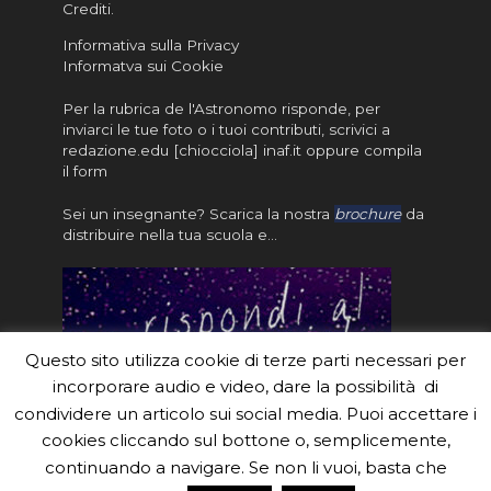
Crediti
.
Informativa sulla Privacy
Informatva sui Cookie
Per la rubrica de l'Astronomo risponde, per
inviarci le tue foto o i tuoi contributi, scrivici a
redazione.edu [chiocciola] inaf.it oppure
compila
il form
Sei un insegnante? Scarica la nostra
brochure
da
distribuire nella tua scuola e…
Questo sito utilizza cookie di terze parti necessari per
incorporare audio e video, dare la possibilità di
condividere un articolo sui social media. Puoi accettare i
cookies cliccando sul bottone o, semplicemente,
continuando a navigare. Se non li vuoi, basta che
#eduinaf #inaf #astronomyforabetterworld.