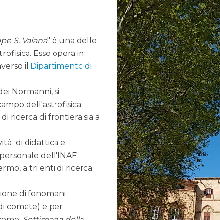
pe S. Vaiana
" è una delle
trofisica. Esso opera in
verso il
Dipartimento di
dei Normanni, si
campo dell'astrofisica
di ricerca di frontiera sia a
ità di didattica e
 personale dell'INAF
rmo, altri enti di ricerca
asione di fenomeni
i di comete) e per
 come:
Settimana della