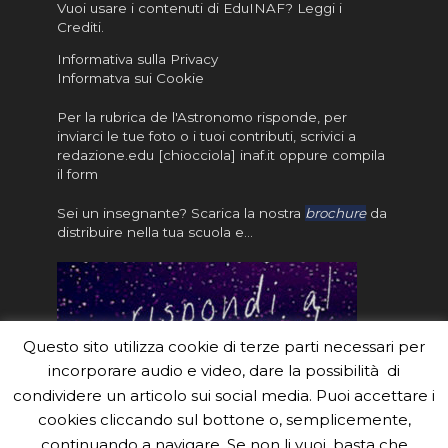
Vuoi usare i contenuti di EduINAF?
Leggi i
Crediti
.
Informativa sulla Privacy
Informatva sui Cookie
Per la rubrica de l'Astronomo risponde, per
inviarci le tue foto o i tuoi contributi, scrivici a
redazione.edu [chiocciola] inaf.it oppure
compila
il form
Sei un insegnante? Scarica la nostra
brochure
da
distribuire nella tua scuola e…
Questo sito utilizza cookie di terze parti necessari per
incorporare audio e video, dare la possibilità di
condividere un articolo sui social media. Puoi accettare i
cookies cliccando sul bottone o, semplicemente,
continuando a navigare. Se non li vuoi, basta che