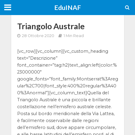
EduINAF
Triangolo Australe
28 Ottobre 2020
1 Min Read
[vc_row][vc_column][vc_custom_heading
text=”Descrizione”
font_container=”tag:h2|text_align:left|color:%
23000000″
google_fonts=”font_family:Montserrat%3Areg
ular%2C700|font_style:400%20regular%3A40
0%3Anormal”][vc_column_text]Quella del
Triangolo Australe è una piccola e brillante
costellazione nell’emisfero australe celeste.
Posta sul bordo meridionale della Via Lattea,
è facilmente osservabile dalle regioni
dell’emisfero sud, dove appare circumpolare,
e alle basse latitudini dell’emisfero nord, al di