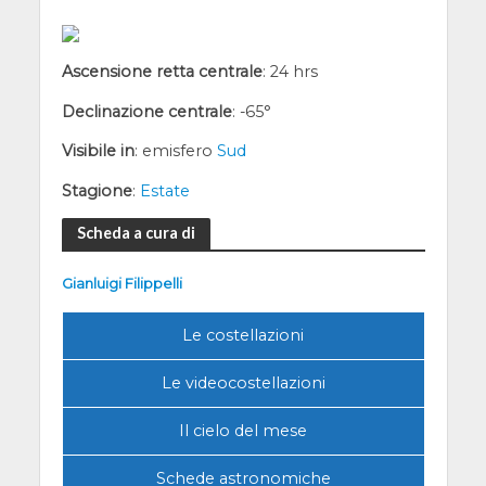
Ascensione retta centrale
: 24 hrs
Declinazione centrale
: -65°
Visibile in
: emisfero
Sud
Stagione
:
Estate
Scheda a cura di
Gianluigi Filippelli
Le costellazioni
Le videocostellazioni
Il cielo del mese
Schede astronomiche