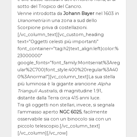
sotto del Tropico del Cancro.
Venne introdotta da
Johann Bayer
nel 1603 in
Uranometria
in una zona a sud dello
Scorpione priva di costellazioni.
[/vc_column_text][vc_custom_heading
text=”Oggetti celesti più importanti”
font_container=”tag:h2|text_align:left|color:%
23000000″
google_fonts=”font_family:Montserrat%3Areg
ular%2C700|font_style:400%20regular%3A40
0%3Anormal”][vc_column_text]La sua stella
più luminosa è la gigante arancione
Alpha
Trianguli Australis
, di magnitudine 1.91,
distante dalla Terra circa 415 anni luce.
Tra gli oggetti non stellari, invece, si segnala
l’ammasso aperto
NGC 6025
, facilmente
osservabile sia con un binocolo sia con un
piccolo telescopio.[/vc_column_text]
[/vc_column][/vc_row]