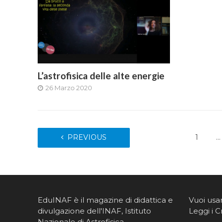
L’astrofisica delle alte energie
26 Marzo 2020
PREVIOUS
1
…
EduINAF è il magazine di didattica e
Vuoi usa
divulgazione dell'INAF,
Istituto
Leggi i C
Nazionale di Astrofisica
.