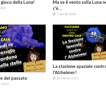
 gioco della Luna!
Ma se il vento sulla Luna n
c’è…
2020
3 Aprile 2020
La stazione spaziale contr
l’Alzheimer!
re del passato
26 Marzo 2020
o 2020