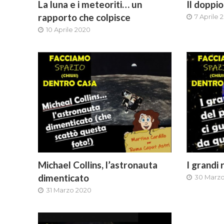
La luna e i meteoriti… un
Il doppio
rapporto che colpisce
7 Aprile 
10 Aprile 2020
Michael Collins, l’astronauta
I grandi 
dimenticato
30 Marz
31 Marzo 2020