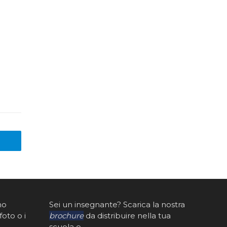
mo
Sei un insegnante? Scarica la nostra
foto o i
brochure
da distribuire nella tua
scuola e…