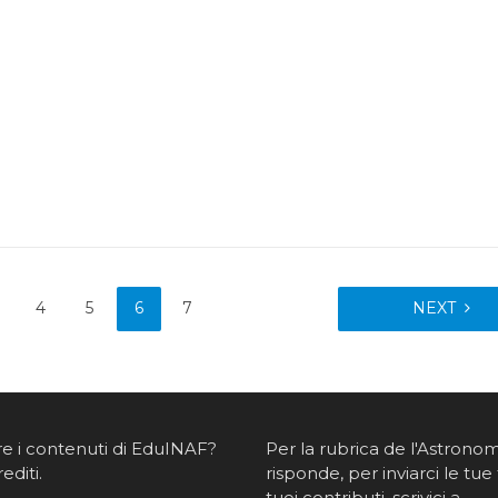
4
5
6
7
NEXT
re i contenuti di EduINAF?
Per la rubrica de l'Astrono
rediti
.
risponde, per inviarci le tue 
tuoi contributi, scrivici a