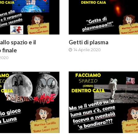
allo spazio e il
Getti di plasma
 finale
14 Aprile 2020
 2020