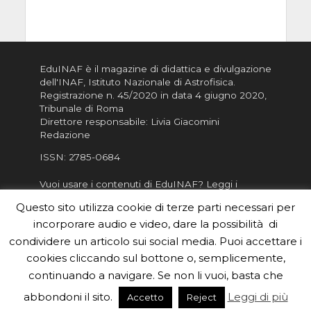
EduINAF è il magazine di didattica e divulgazione
dell'INAF,
Istituto Nazionale di Astrofisica
.
Registrazione n. 45/2020 in data 4 giugno 2020,
Tribunale di Roma
Direttore responsabile: Livia Giacomini
Redazione
ISSN:
2785-0684
Vuoi usare i contenuti di EduINAF?
Leggi i
Crediti
.
Questo sito utilizza cookie di terze parti necessari per
Informativa sulla Privacy
incorporare audio e video, dare la possibilità di
Informatva sui Cookie
condividere un articolo sui social media. Puoi accettare i
cookies cliccando sul bottone o, semplicemente,
Per la rubrica de l'Astronomo risponde, per
inviarci le tue foto o i tuoi contributi, scrivici a
continuando a navigare. Se non li vuoi, basta che
redazione.edu [chiocciola] inaf.it oppure
compila
abbondoni il sito.
Leggi di più
Accetto
Reject
il form