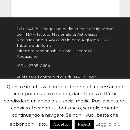
EduINAF è il magazine di didattica e divulgazione
dell'INAF,
Istituto Nazionale di Astrofisica
.
Registrazione n. 45/2020 in data 4 giugno 2020,
Tribunale di Roma
Direttore responsabile: Livia Giacomini
Redazione
ISSN:
2785-0684
Vuoi usare i contenuti di EduINAF?
Leggi i
Crediti
.
Questo sito utilizza cookie di terze parti necessari per
Informativa sulla Privacy
incorporare audio e video, dare la possibilità di
Informatva sui Cookie
condividere un articolo sui social media. Puoi accettare i
cookies cliccando sul bottone o, semplicemente,
Per la rubrica de l'Astronomo risponde, per
inviarci le tue foto o i tuoi contributi, scrivici a
continuando a navigare. Se non li vuoi, basta che
redazione.edu [chiocciola] inaf.it oppure
compila
abbondoni il sito.
Leggi di più
Accetto
Reject
il form