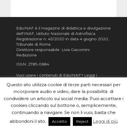
EduINAF è il magazine di didattica e divulgazione
dell'INAF,
Istituto Nazionale di Astrofisica
.
Registrazione n. 45/2020 in data 4 giugno 2020,
Tribunale di Roma
Direttore responsabile: Livia Giacomini
Redazione
ISSN:
2785-0684
Vuoi usare i contenuti di EduINAF?
Leggi i
Crediti
.
Questo sito utilizza cookie di terze parti necessari per
Informativa sulla Privacy
incorporare audio e video, dare la possibilità di
Informatva sui Cookie
condividere un articolo sui social media. Puoi accettare i
cookies cliccando sul bottone o, semplicemente,
Per la rubrica de l'Astronomo risponde, per
inviarci le tue foto o i tuoi contributi, scrivici a
continuando a navigare. Se non li vuoi, basta che
redazione.edu [chiocciola] inaf.it oppure
compila
abbondoni il sito.
Leggi di più
Accetto
Reject
il form