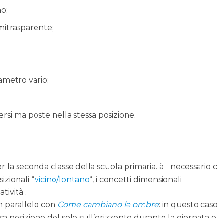
o;
emitrasparente;
iametro vario;
versi ma poste nella stessa posizione.
r la seconda classe della scuola primaria. àˆ necessario 
izionali “
vicino/lontano
“, i concetti dimensionali
atività .
in parallelo con
Come cambiano le ombre
: in questo caso 
a posizione del sole sull’orizzonte durante la giornata e 