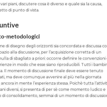
i vari piani, discutere cosa è diverso e quale sia la causa,
tto di punto di vista.
iuntive
co-metodologici
ne di disegno degli orizzonti sia concordata e discussa co
pazio alla discussione, per l’acquisizione corretta di un
ulla di sbagliato a priori: occorre definire le convenzioni 
erienze in modo che esse siano riproducibili. Tutti i bambin
a. Il momento di discussione finale deve essere tenuto
 dati, ma deve comunque avvenire al più nella giornata
ncora in mente l’esperienza stessa. Poichè tutta l’attivit
ani diversi, si presenta di per sè come momento ludico e
co di consolidamento, semmai di un momento di discussio