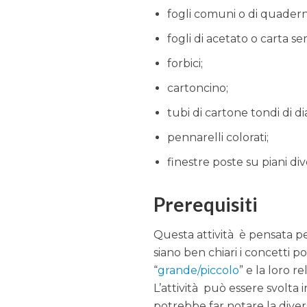
fogli comuni o di quadern
fogli di acetato o carta s
forbici;
cartoncino;
tubi di cartone tondi di d
pennarelli colorati;
finestre poste su piani di
Prerequisiti
Questa attività è pensata pe
siano ben chiari i concetti pos
“
grande/piccolo
” e la loro rel
L’attività può essere svolta 
potrebbe far notare la divers