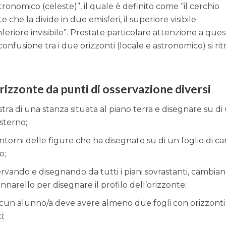
ronomico (celeste)”, il quale è definito come “il cerchio
 che la divide in due emisferi, il superiore visibile
nferiore invisibile”. Prestate particolare attenzione a que
confusione tra i due orizzonti (locale e astronomico) si ri
orizzonte da punti di osservazione diversi
tra di una stanza situata al piano terra e disegnare su di
esterno;
ntorni delle figure che ha disegnato su di un foglio di ca
o;
ervando e disegnando da tutti i piani sovrastanti, cambia
ennarello per disegnare il profilo dell’orizzonte;
ascun alunno/a deve avere almeno due fogli con orizzonti
i;