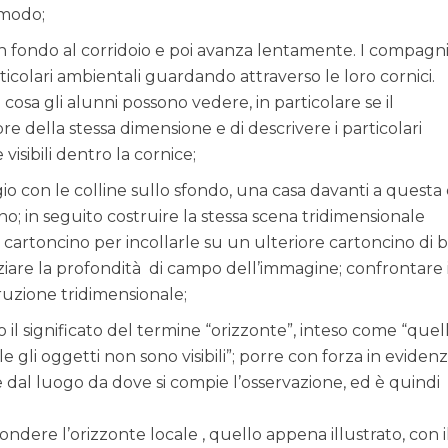
 modo;
in fondo al corridoio e poi avanza lentamente. I compagn
ticolari ambientali guardando attraverso le loro cornici.
osa gli alunni possono vedere, in particolare se il
della stessa dimensione e di descrivere i particolari
visibili dentro la cornice;
o con le colline sullo sfondo, una casa davanti a questa
o; in seguito costruire la stessa scena tridimensionale
 cartoncino per incollarle su un ulteriore cartoncino di 
iare la profondità di campo dell’immagine; confrontare 
struzione tridimensionale;
il significato del termine “orizzonte”, inteso come “quel
le gli oggetti non sono visibili”; porre con forza in eviden
 dal luogo da dove si compie l’osservazione, ed è quindi
ndere l’orizzonte locale , quello appena illustrato, con i