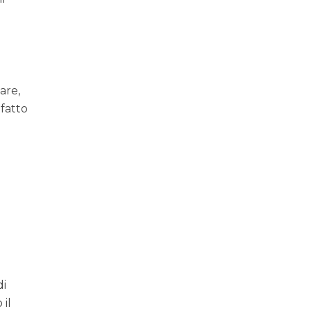
are,
fatto
di
 il