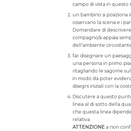
campo di vista in questo
un bambino si posiziona 
osservano la scena e i par
Domandare di descrivere c
compagno/a appaia sempre 
dell’ambiente circostante 
far disegnare un paesaggi
una persona in primo pian
ritagliando le sagome sul
in modo da poter evidenz
disegni iniziali con la co
Discutere a questo punto 
linea al di sotto della qua
che questa linea dipende
relativa.
ATTENZIONE
a non confo