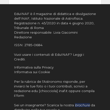
EduINAF è il magazine di didattica e divulgazione
dell'INAF,
Istituto Nazionale di Astrofisica
.
Registrazione n. 45/2020 in data 4 giugno 2020,
Tribunale di Roma
Direttore responsabile: Livia Giacomini
Redazione
ISSN:
2785-0684
Vuoi usare i contenuti di EduINAF?
Leggi i
Crediti
.
Informativa sulla Privacy
Informatva sui Cookie
Per la rubrica de l'Astronomo risponde, per
inviarci le tue foto o i tuoi contributi, scrivici a
redazione.edu [chiocciola] inaf.it oppure
compila
il form
Sei un insegnante? Scarica la nostra
brochure
da
distribuire nella tua scuola e…