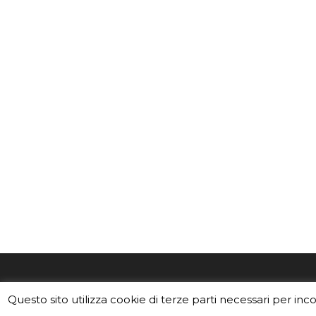
EduINAF è il magazine di didattica e
Vuoi usa
Questo sito utilizza cookie di terze parti necessari per inc
divulgazione dell'INAF,
Istituto
Leggi i C