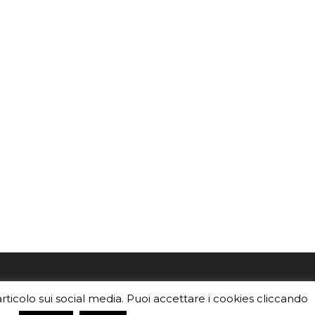
mo
Sei un insegnante? Scarica la nostra
articolo sui social media. Puoi accettare i cookies cliccando
foto o i
brochure
da distribuire nella tua