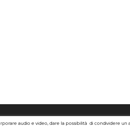
re i contenuti di EduINAF?
Per la rubrica de l'Astrono
orporare audio e video, dare la possibilità di condividere un 
rediti
.
risponde, per inviarci le tue 