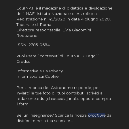
EduINAF è il magazine di didattica e divulgazione
dell'INAF,
Istituto Nazionale di Astrofisica
.
Registrazione n. 45/2020 in data 4 giugno 2020,
Tribunale di Roma
Direttore responsabile: Livia Giacomini
Redazione
ISSN:
2785-0684
Vuoi usare i contenuti di EduINAF?
Leggi i
Crediti
.
Informativa sulla Privacy
Informatva sui Cookie
Per la rubrica de l'Astronomo risponde, per
inviarci le tue foto o i tuoi contributi, scrivici a
redazione.edu [chiocciola] inaf.it oppure
compila
il form
Sei un insegnante? Scarica la nostra
brochure
da
distribuire nella tua scuola e…