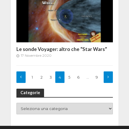
Le sonde Voyager: altro che “Star Wars”
17 Novembre 2020
1
2
3
4
5
6
…
9
Categorie