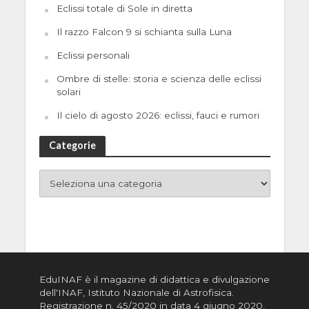
Eclissi totale di Sole in diretta
Il razzo Falcon 9 si schianta sulla Luna
Eclissi personali
Ombre di stelle: storia e scienza delle eclissi
solari
Il cielo di agosto 2026: eclissi, fauci e rumori
Categorie
EduINAF è il magazine di didattica e divulgazione
dell'INAF,
Istituto Nazionale di Astrofisica
.
Registrazione n. 45/2020 in data 4 giugno 2020,