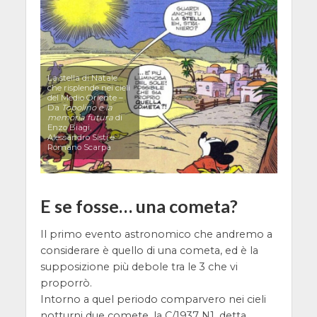
La stella di Natale
che risplende nei cieli
del Medio Oriente –
Da
Topolino e la
memoria futura
di
Enzo Biagi,
Alessandro Sisti e
Romano Scarpa
E se fosse… una cometa?
Il primo evento astronomico che andremo a
considerare è quello di una cometa, ed è la
supposizione più debole tra le 3 che vi
proporrò.
Intorno a quel periodo comparvero nei cieli
notturni due comete, la C/1937 N1, detta