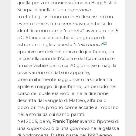
quella presa in considerazione da Biagi, Sisti e
Scarpa, è quella di una
supernova
.
In effetti gli astronomi cinesi descrissero un
evento simile a una
supernova
, anche se lo
identificarono come "cometa", avvenuto nel 5
a.C. Stando alle ricerche di un gruppo di
(2)
astronomi inglesi, questa "
stella nuova
"
apparve nei cieli nel marzo di quell’anno, tra
le costellazioni dell’Aquila e del Capricorno e
rimase visibile per circa 70 giorni. Se i magi la
osservarono sin dal suo apparire,
presumibilmente raggiunsero la Giudea tra
aprile e maggio di quell’anno, un periodo nel
corso del quale era visibile, nella direzione
descritta dal vangelo di Matteo, all’alba o
poco prima, proprio come accade a Topolino
nella storia da cui siamo partiti.
Nel 2005, però,
Frank Tipler
avanzò l’ipotesi di
una
supernova
o di una
ipernova
nella galassia
di Andromeda. D’altra parte nel 1997 erano