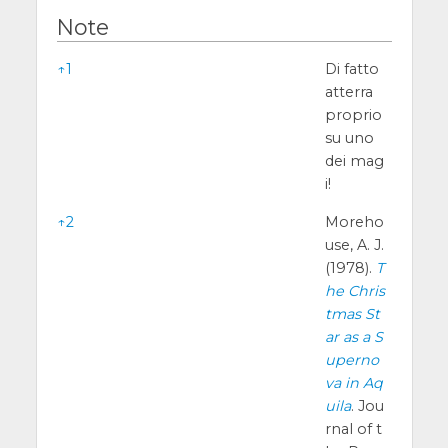
Note
Note
↑
1
Di fatto
atterra
proprio
su uno
dei mag
i!
↑
2
Moreho
use, A. J.
(1978).
T
he Chris
tmas St
ar as a S
uperno
va in Aq
uila
. Jou
rnal of t