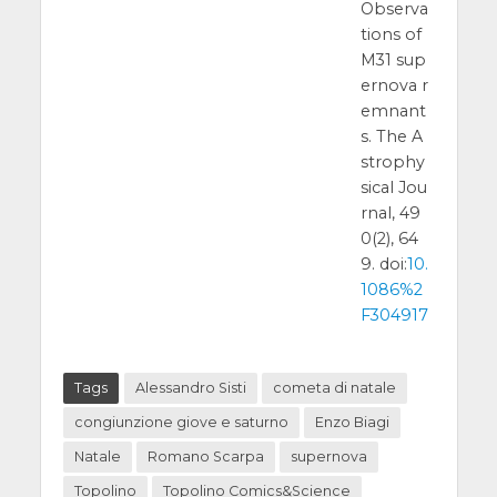
Observa
tions of
M31 sup
ernova r
emnant
s. The A
strophy
sical Jou
rnal, 49
0(2), 64
9. doi:
10.
1086%2
F304917
Tags
Alessandro Sisti
cometa di natale
congiunzione giove e saturno
Enzo Biagi
Natale
Romano Scarpa
supernova
Topolino
Topolino Comics&Science