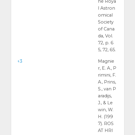
he Roya
l Astron
omical
Society
of Cana
da, Vol.
72, p. 6
5, 72, 65.
↑
3
Magnie
r, E. A., P
rimini, F.
A., Prins,
S., van P
aradijs,
J., & Le
win, W.
H. (199
7). ROS
AT HRI