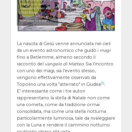
nell’anno uno! – Da
Topolino e la
memoria futura
di
Enzo Biagi,
Alessandro Sisti e
Romano Scarpa
La nascita di Gesù venne annunciata nei cieli
da un evento astronomico che guidò i
magi
fino a Betlemme, almeno secondo il
racconto del
vangelo di Matteo
. Sia l’incontro
con uno dei magi, sia l’evento stesso,
vengono effettivamente osservati da
(1)
Topolino una volta "atterrato" in Giudea
.
E’ interessante come i tre autori
rappresentano la stella di Natale non come
una cometa, come da tradizione ormai
consolidata, ma come una stella notturna
particolarmente luminosa, tale da rivaleggiare
con la Luna e rendere il cammino notturno
piuttosto chiaro alla vista.