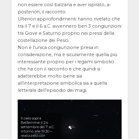
non essere così balzana e aver ispirato, a-
posteriori, il racconto.
Ulteriori approfondimenti hanno rivelato che
tra il 7 e il 6 a.C. avvennero ben 3 congiunzioni
tra Giove e Saturno proprio nei pressi della
costellazione dei Pesci.
Non è l’unica congiunzione presa in
considerazione, ma è sicuramente quella più
interessante proprio per i legami simbolici
che ha con il racconto e che quindi si
adatterebbe molto bene sia
all’interpretazione simbolica sia a quella
letterale dell’episodio dei magi.
Il cielo sopra
Betlemme il 24
settembre del 7 a.C.
intorno alle 19:30 –
realizzato con