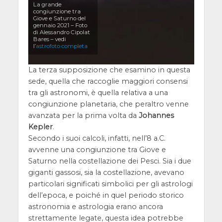
La grande
congiunzione tra
Giove e Saturno del
gennaio 2021 – Foto
di Alessandro Cipolat
Bares – vedi
l’
astrofoto completa
La terza supposizione che esamino in questa
sede, quella che raccoglie maggiori consensi
tra gli astronomi, è quella relativa a una
congiunzione planetaria, che peraltro venne
avanzata per la prima volta da
Johannes
Kepler
.
Secondo i suoi calcoli, infatti, nell’8 a.C.
avvenne una congiunzione tra Giove e
Saturno nella costellazione dei Pesci. Sia i due
giganti gassosi, sia la costellazione, avevano
particolari significati simbolici per gli astrologi
dell’epoca, e poiché in quel periodo storico
astronomia e astrologia erano ancora
strettamente legate, questa idea potrebbe