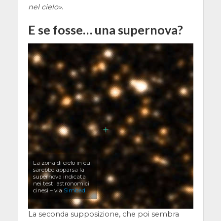
nel cielo
.
E se fosse… una supernova?
La zona di cielo in cui
sarebbe apparsa la
supernova indicata
nei testi astronomici
cinesi – via
Simbad
La seconda supposizione, che poi sembra